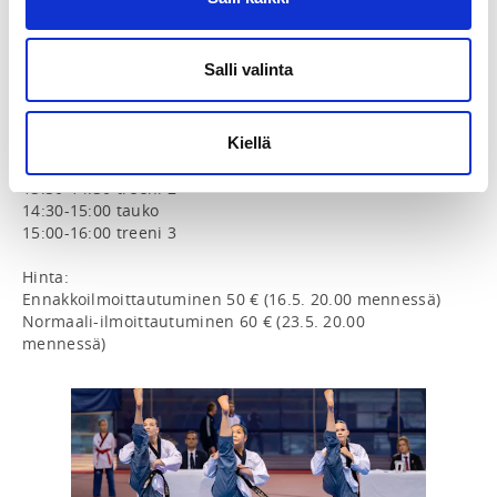
Paikka: Taekwondourheilijat 2011:n sali, Ristipellontie 
14, 00390 Helsinki

Salli valinta
Aikataulu:

Sunnuntai 24.5.:

Kiellä
10:00-12:00 treeni 1

12:00-13:30 lounastauko (omakustanteinen)

13:30-14:30 treeni 2

14:30-15:00 tauko

15:00-16:00 treeni 3

Hinta:

Ennakkoilmoittautuminen 50 € (16.5. 20.00 mennessä)

Normaali-ilmoittautuminen 60 € (23.5. 20.00 