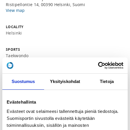
Ristipellontie 14, 00390 Helsinki, Suomi
View map
LOCALITY
Helsinki
SPORTS
Taekwondo
REGISTRATION PERIOD
Th 19.3.2026 at 16:30 - Sa 23.5.2026 at 20:00
Suostumus
Yksityiskohdat
Tietoja
PRICE
Koko leiri 60,00 €
Evästehallinta
Evästeet ovat selaimeesi tallennettuja pieniä tiedostoja.
ADDITIONAL INFORMATION
Suomisportin sivustolla evästeitä käytetään
Aino Kortelainen
toiminnallisuuksiin, sisällön ja mainosten
aino.kortelainen@icloud.com