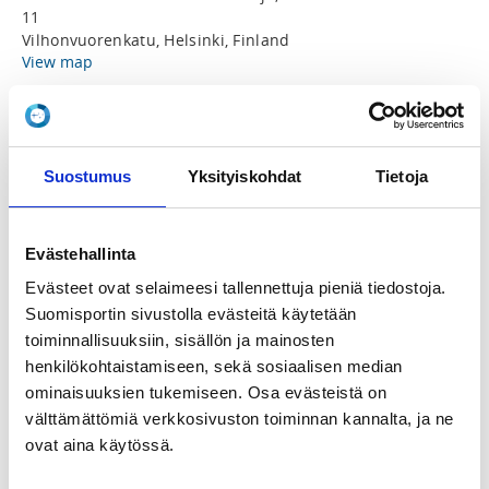
11
Vilhonvuorenkatu, Helsinki, Finland
View map
LOCALITY
Helsinki
Suostumus
Yksityiskohdat
Tietoja
SPORTS
Jousiammunta
Evästehallinta
Evästeet ovat selaimeesi tallennettuja pieniä tiedostoja.
REGISTRATION PERIOD
Suomisportin sivustolla evästeitä käytetään
Sa 18.4.2026 at 00:00 - Fr 8.5.2026 at 23:59
toiminnallisuuksiin, sisällön ja mainosten
henkilökohtaistamiseen, sekä sosiaalisen median
PRICE
ominaisuuksien tukemiseen. Osa evästeistä on
Osallistumismaksu 10,00 €
välttämättömiä verkkosivuston toiminnan kannalta, ja ne
ovat aina käytössä.
ADDITIONAL INFORMATION
Segrel Koskentausta