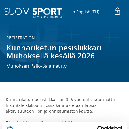
In English (EN)
REGISTRATION
Kunnariketun pesisliikkari
Muhoksellä kesällä 2026
Muhoksen Pallo-Salamat r.y.
Kunnariketun pesisliikkari on 3–6-vuotiaille suunnattu 
liikuntaleikkikoulu, jossa kannustetaan lapsia 
aktiivisuuteen ilon ja onnistumisten kautta.

Tärkeintä Kunnariketun pesisliikkarissa on 
monipuoliseen liikunnallisuuteen kannustaminen, 