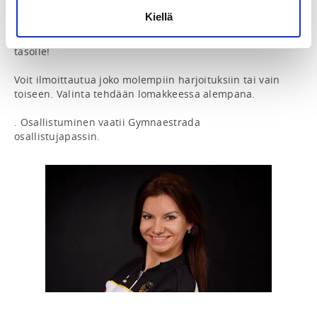
inspiroitumaan ja saamaan ideoita Pariisin 
Kiellä
olympiavoittajan valmentajalta, päivittämään omaa 
osaamistasi ja/tai viemään valmennuksesi uudelle 
tasolle! 

Voit ilmoittautua joko molempiin harjoituksiin tai vain 
toiseen. Valinta tehdään lomakkeessa alempana. 

. Osallistuminen vaatii Gymnaestrada 
osallistujapassin. 