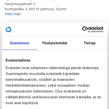
harjoitusjäähalli 2
Kuntopolku 3, 80110 Joensuu, Suomi
View map
LOCALITY
Joensuu
Suostumus
Yksityiskohdat
Tietoja
SPORTS
Akrobatiavoimistelu, Esittävä voimistelu, Gym for Live,
Joukkuevoimistelu, Kilpa-aerobic, Miesten
Evästehallinta
telinevoimistelu, Naisten telinevoimistelu, Rytminen
voimistelu, Tanssillinen voimistelu, Tanssi (Voimistelu),
Evästeet ovat selaimeesi tallennettuja pieniä tiedostoja.
TeamGym, Trampoliinivoimistelu
Suomisportin sivustolla evästeitä käytetään
toiminnallisuuksiin, sisällön ja mainosten
REGISTRATION PERIOD
henkilökohtaistamiseen, sekä sosiaalisen median
Mo 27.4.2026 at 10:00 - Fr 5.6.2026 at 23:30
ominaisuuksien tukemiseen. Osa evästeistä on
välttämättömiä verkkosivuston toiminnan kannalta, ja ne
ovat aina käytössä.
ADDITIONAL INFORMATION