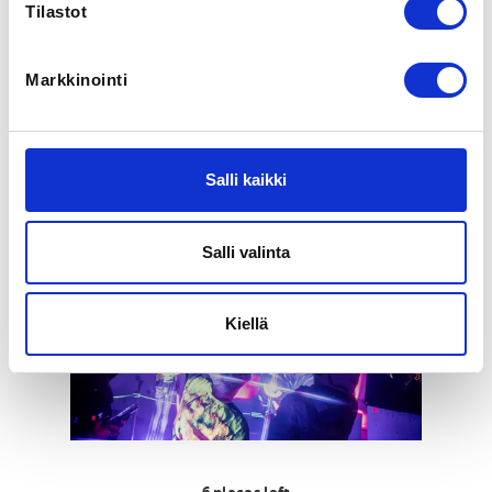
Oulu
Tilastot
SPORTS
Markkinointi
Kiipeily
ADDITIONAL INFORMATION
Heidi Pienipaavola
Salli kaikki
nuoriso@oulunkiipeilyseura.fi
Salli valinta
Kiellä
6
places left