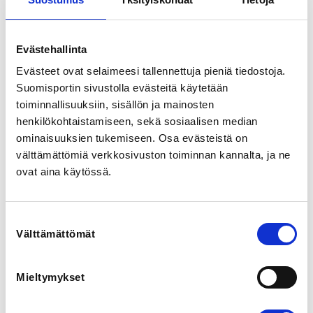
Ryhmän hinta on 185 € ja ryhmä kiipeilee kauden 
aikana 17 kertaa. Kausimaksu pitää sisällään 
Evästehallinta
sisäänpääsyt, varusteet ja ohjaukset. Muistattehan 
maksaa myös jäsenmaksun vuodelle 2026. 
Evästeet ovat selaimeesi tallennettuja pieniä tiedostoja.
https://oulunkiipeilyseura.fi/seuran-toiminta/
Suomisportin sivustolla evästeitä käytetään
toiminnallisuuksiin, sisällön ja mainosten
KAIKKI TIEDOTUS JA VUOROILLE ILMOITTAUTUMINEN 
henkilökohtaistamiseen, sekä sosiaalisen median
TAPAHTUU SUOMISPORTISSA, SUOSITTELEMME 
LATAAMAAN APIN, JOLLOIN KÄYTTÖ ON HELPOINTA.
ominaisuuksien tukemiseen. Osa evästeistä on
välttämättömiä verkkosivuston toiminnan kannalta, ja ne
ovat aina käytössä.
REGISTRATION PERIOD
Th 28.5.2026 at 00:00 - Mo 30.11.2026 at 00:00
Suostumuksen
LOCATION
Välttämättömät
valinta
Paakakatu 7, 90520 Oulu, Suomi
View map
Mieltymykset
LOCALITY