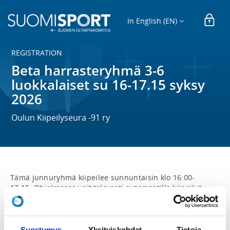
In English (EN)
REGISTRATION
Beta harrasteryhmä 3-6
luokkalaiset su 16-17.15 syksy
2026
Oulun Kiipeilyseura -91 ry
Tämä junnuryhmä kiipeilee sunnuntaisin klo 16:00-
17:15. Ohjelmassa vaihtelevasti automaatilla kiipeilyä, 
köysikiipeilyä ja boulderointia. Mukaan otetaan 3-6-
luokkalaisia. Ryhmässä ei niinkään vakavaa 
vääntämistä vaan mukavaa tekemistä ja harjoitteita, 
sekä monipuolista liikuntaa.

Suostumus
Yksityiskohdat
Tietoja