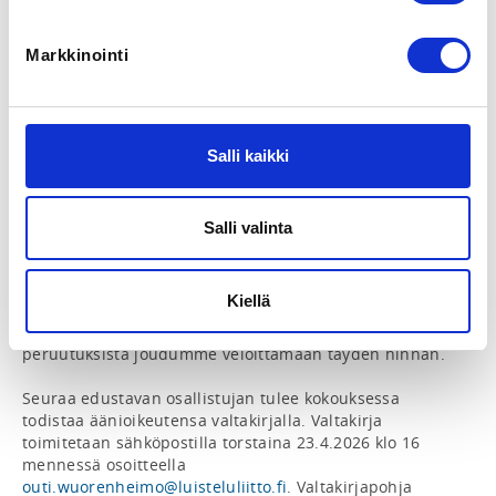
kevätliittokokous järjestetään lauantaina  25.4.2026 klo 
14.30  Tilaus- ja juhlaravintola Myllysaaressa 
Markkinointi
(osoitteessa Kanavaranta 3, Valkeakoski )

Ennen kevätliittokokousta, klo 11.30 alkaen ohjelmassa 
on lounas ja Seuraseminaari, jossa kehitetään yhdessä 
suomalaista luistelua ja seuratyötä. 

Salli kaikki
Kokouspäivän hinta on 30€/osallistuja. Liitto tukee 
seuroja maksamalla yhden osallistujan kustannuksesta 
Salli valinta
100% ja toisen 50%. Tapahtuma laskutetaan 
seuroilta/osallistujilta  jälkikäteen

Kiellä
Ilmoittautuminen tulee tehdä perjantaihin 17.4.2026 
klo 21.00 mennessä, jonka jälkeen tehdyistä 
peruutuksista joudumme veloittamaan täyden hinnan.

Seuraa edustavan osallistujan tulee kokouksessa 
todistaa äänioikeutensa valtakirjalla. Valtakirja 
toimitetaan sähköpostilla torstaina 23.4.2026 klo 16 
mennessä osoitteella 
outi.wuorenheimo@luisteluliitto.fi
. Valtakirjapohja 