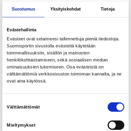
View map
Suostumus
Yksityiskohdat
Tietoja
SPORTS
Taido, Karate, Taekwondo, Judo, Nyrkkeily
Evästehallinta
Evästeet ovat selaimeesi tallennettuja pieniä tiedostoja.
REGISTRATION PERIOD
Suomisportin sivustolla evästeitä käytetään
Fr 13.9.2019 at 10:00 - Th 24.10.2019 at 23:59
toiminnallisuuksiin, sisällön ja mainosten
henkilökohtaistamiseen, sekä sosiaalisen median
PRICES
ominaisuuksien tukemiseen. Osa evästeistä on
Tähtiseuraseminaari 65,00 € -
välttämättömiä verkkosivuston toiminnan kannalta, ja ne
Sisältää: Seminaarin ohjelman, perjantain illallisen ja
ovat aina käytössä.
lauantain lounaan
Tähtiseuraseminaari + majoitus 123,00 € -
Sisältää: Seminaarin ohjelman, perjantain illallisen,
Suostumuksen
lauantain lounaan ja majoituksen 2hlö huoneessa
Välttämättömät
valinta
Hotelli: Haaga Central Park
Tähtiseuraseminaari + lounas 15,00 € -
Sisältää: Seminaarin ohjelman lauantaina ja lounaan.
Mieltymykset