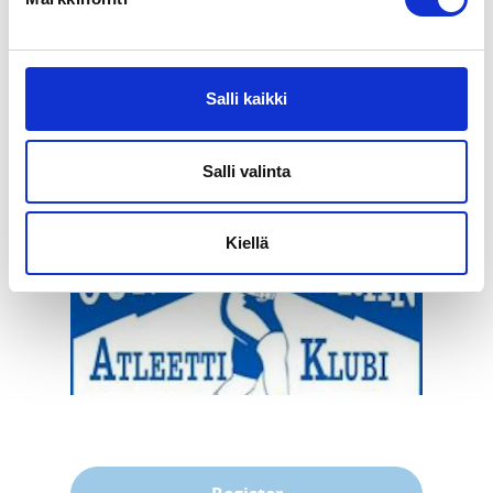
Harri Norberg
Tämän linkin kautta voit ilmoittautua 
Salli kaikki
toimihenkilötehtäviin ja muihin kisan tehtäviin (myös 
levynvaihto). Kaikki mukaan runsain joukoin 
kisatehtäviin!
Salli valinta
Kiellä