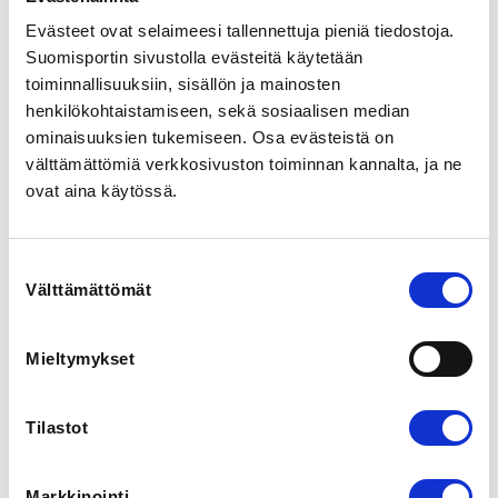
Hiihtomajantie 2, 96400 Rovaniemi, Suomi
Evästeet ovat selaimeesi tallennettuja pieniä tiedostoja.
View map
Suomisportin sivustolla evästeitä käytetään
toiminnallisuuksiin, sisällön ja mainosten
LOCALITY
henkilökohtaistamiseen, sekä sosiaalisen median
Rovaniemi
ominaisuuksien tukemiseen. Osa evästeistä on
välttämättömiä verkkosivuston toiminnan kannalta, ja ne
SPORTS
ovat aina käytössä.
Painonnosto
Suostumuksen
REGISTRATION PERIOD
Välttämättömät
valinta
We 19.6.2024 at 19:30 - Fr 19.7.2024 at 23:59
Mieltymykset
ADDITIONAL INFORMATION
Harri Norberg
harri.norberg@gmail.com
Tilastot
0500343303
ORGANIZERS
Markkinointi