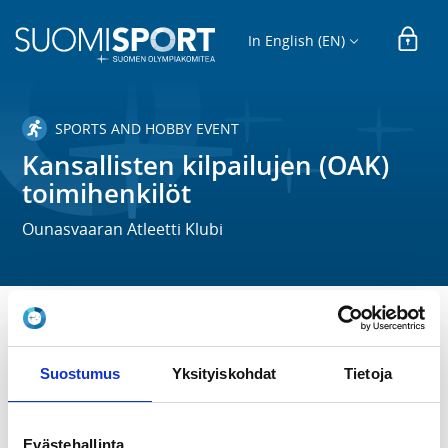
In English (EN)
SPORTS AND HOBBY EVENT
Kansallisten kilpailujen (OAK)
toimihenkilöt
Ounasvaaran Atleetti Klubi
TIME
Su 21.7.2024 at 10:00 - 15:00
Suostumus
Yksityiskohdat
Tietoja
LOCATION
Santasportin Voimapaja
Evästehallinta