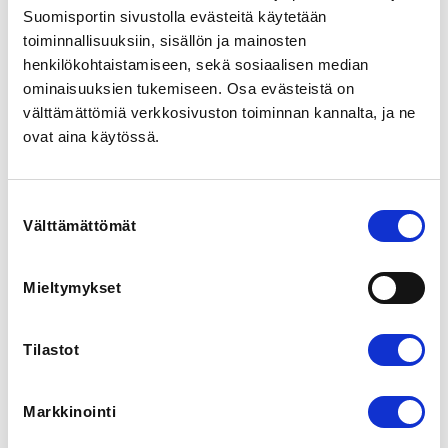
Kuninkaanhaanaukio, Pori, Suomi
Suomisportin sivustolla evästeitä käytetään
View map
toiminnallisuuksiin, sisällön ja mainosten
henkilökohtaistamiseen, sekä sosiaalisen median
ominaisuuksien tukemiseen. Osa evästeistä on
LOCALITY
välttämättömiä verkkosivuston toiminnan kannalta, ja ne
Pori
ovat aina käytössä.
SPORTS
Painonnosto
Suostumuksen
Välttämättömät
valinta
REGISTRATION PERIOD
Fr 5.4.2024 at 12:00 - We 22.5.2024 at 23:59
Mieltymykset
Painonnoston kansallinen salikisa

Tilastot
Punnitus klo 15.30-16.30, kilpailu alkaa klo 17

Sarjat, tulosrajat:  Kaikki naisten ja miesten sarjat, 
Markkinointi
omat sarjat alle 17-vuotiaille
