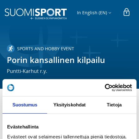
In English (EN)
SPORTS AND HOBBY EVENT
Porin kansallinen kilpailu
Puntti-Karhut r.y.
Suostumus
Yksityiskohdat
Tietoja
TIME
Fr 24.5.2024
Evästehallinta
LOCATION
Evästeet ovat selaimeesi tallennettuja pieniä tiedostoja.
Porin urheilutalo