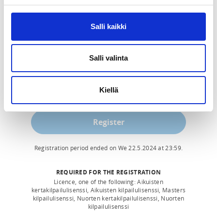
Osanottomaksu 25 € , Puntti-Karhujen jäsenille 
ilmainen

Salli kaikki
Yhteyshenkilö:  Mika Vallinen 
mika.punttikarhut@gmail.com
Salli valinta
Osallistumismaksu maksetaan Puntti-Karhujen tilille ( 
FI79 4108 0012 2268 77 ) viimeistään 22.5.2024
Kiellä
Register
Registration period ended on
We 22.5.2024
at
23:59
.
REQUIRED FOR THE REGISTRATION
Licence, one of the following: Aikuisten
kertakilpailulisenssi, Aikuisten kilpailulisenssi, Masters
kilpailulisenssi, Nuorten kertakilpailulisenssi, Nuorten
kilpailulisenssi