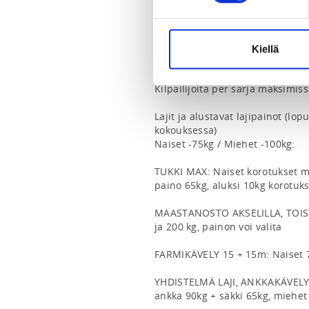
info@suomenvoimalajiliitto.fi
Matalan kynnyksen kisat henkilöi
Kiellä
kilpailukokemusta. Tapahtumapa
Kilpailijoita per sarja maksimiss
Lajit ja alustavat lajipainot (lopu
kokouksessa)

Naiset -75kg / Miehet -100kg:

TUKKI MAX: Naiset korotukset mah
paino 65kg, aluksi 10kg korotukse
MAASTANOSTO AKSELILLA, TOISTO
ja 200 kg, painon voi valita

FARMIKÄVELY 15 + 15m: Naiset 70
YHDISTELMÄ LAJI, ANKKAKÄVELY
ankka 90kg + säkki 65kg, miehet 