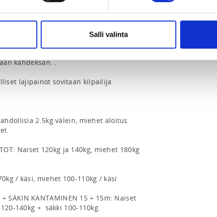
lle joilla ei ole aikaisempaa SM-tason 
Salli valinta
ikkana Jämsän Akuliina-aukio.

aan kahdeksan. . 

lliset lajipainot sovitaan kilpailija 
dollisia 2.5kg välein, miehet aloitus 
t.

T: Naiset 120kg ja 140kg, miehet 180kg 
kg / käsi, miehet 100-110kg / käsi 

 + SÄKIN KANTAMINEN 15 + 15m: Naiset 
120-140kg +  säkki 100-110kg.
