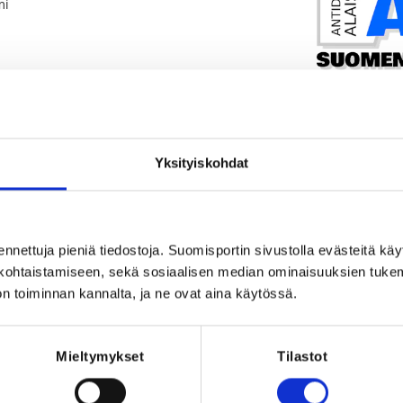
mi
Yksityiskohdat
Registration p
2026 at 23:59
REQUI
ennettuja pieniä tiedostoja. Suomisportin sivustolla evästeitä käy
Licence, one o
lökohtaistamiseen, sekä sosiaalisen median ominaisuuksien tuke
aikuin
n toiminnan kannalta, ja ne ovat aina käytössä.
ija peruuttaa osallistumisensa.
Mieltymykset
Tilastot