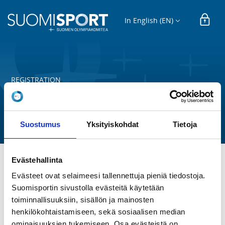
In English (EN)
REGISTRATION
Hiihtoliikkari Kauppi keskiviikko
Tampereen Hiihtoseura ry
Suostumus
Yksityiskohdat
Tietoja
Evästehallinta
Hiihtoliikkariryhmä alle 7-vuotiaille. Kokoontuminen 
Evästeet ovat selaimeesi tallennettuja pieniä tiedostoja.
Kaupissa keskiviikkoisin klo 18.00-19.00.
Suomisportin sivustolla evästeitä käytetään
toiminnallisuuksiin, sisällön ja mainosten
henkilökohtaistamiseen, sekä sosiaalisen median
REGISTRATION PERIOD
Tu 2.9.2025 at 00:00 - Fr 1.5.2026 at 00:00
ominaisuuksien tukemiseen. Osa evästeistä on