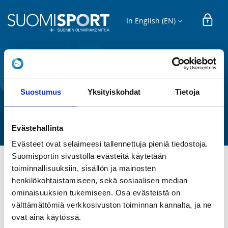
In English (EN)
SPORTS AND HOBBY EVENT
Suostumus
Yksityiskohdat
Tietoja
Kukkian retki
Tampereen Vihuri ry
Evästehallinta
Evästeet ovat selaimeesi tallennettuja pieniä tiedostoja.
Suomisportin sivustolla evästeitä käytetään
toiminnallisuuksiin, sisällön ja mainosten
TIME
henkilökohtaistamiseen, sekä sosiaalisen median
Th 25.6.2026
ominaisuuksien tukemiseen. Osa evästeistä on
välttämättömiä verkkosivuston toiminnan kannalta, ja ne
LOCATION
ovat aina käytössä.
Kukkia, Suomi