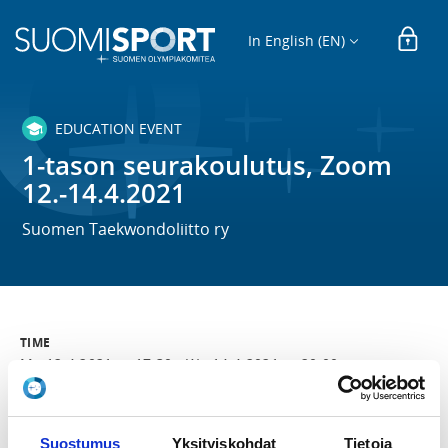
In English (EN)
EDUCATION EVENT
1-tason seurakoulutus, Zoom
12.-14.4.2021
Suomen Taekwondoliitto ry
TIME
Mo 12.4.2021 at 17:30 -
We 14.4.2021 at 20:00
LOCATION
Zoom.us
Suostumus
Yksityiskohdat
Tietoja