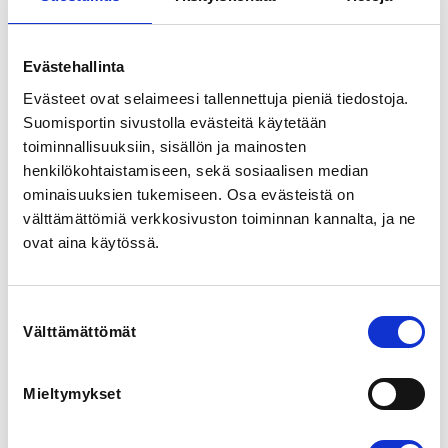
INSTRUCTORS
Harri Leinonen
Evästehallinta
Evästeet ovat selaimeesi tallennettuja pieniä tiedostoja.
Suomen Uimaliitto järjestää uinnin 
Suomisportin sivustolla evästeitä käytetään
kilpailunjohtajakoulutuksen torstaina 5.11.2026 klo 
toiminnallisuuksiin, sisällön ja mainosten
17:00-21:00 Teamsissa. 

henkilökohtaistamiseen, sekä sosiaalisen median
ominaisuuksien tukemiseen. Osa evästeistä on
Koulutus antaa valmiudet toimia kilpailunjohtajana 
uintikilpailuissa. Koulutuksen pääsyvaatimuksena on 
välttämättömiä verkkosivuston toiminnan kannalta, ja ne
voimassa oleva tuomarikortti (1-luokka) sekä riittävä 
ovat aina käytössä.
määrä kokemusta tuomaritehtävistä (edellisen vuoden 
aikana vähintään neljä kertaa tuomaritehtävissä 
kilpailuissa). 

Suostumuksen
Välttämättömät
valinta
Teoriaosuuden lisäksi tulee suorittaa 
ennakkotehtävänä kilpauinnin sääntökurssi ja Reilusti 
paras -kilpailumanipulaatiokoulutus. 

Mieltymykset
KOULUTUSPAIKKA:

Teams (Linkki lähetetään osallistujille sähköpostitse 