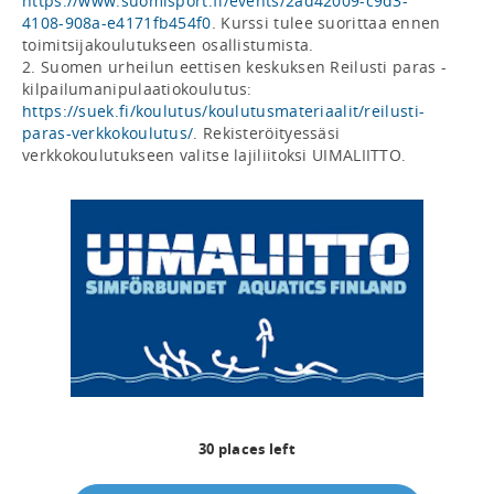
https://www.suomisport.fi/events/2ad42009-c9d3-
4108-908a-e4171fb454f0
. Kurssi tulee suorittaa ennen 
toimitsijakoulutukseen osallistumista. 

2. Suomen urheilun eettisen keskuksen Reilusti paras -
kilpailumanipulaatiokoulutus: 
https://suek.fi/koulutus/koulutusmateriaalit/reilusti-
paras-verkkokoulutus/
. Rekisteröityessäsi 
verkkokoulutukseen valitse lajiliitoksi UIMALIITTO.
30
places left