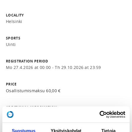
LOCALITY
Helsinki
SPORTS
Uinti
REGISTRATION PERIOD
Mo 27.4.2026 at 00:00 - Th 29.10.2026 at 23:59
PRICE
Osallistumismaksu 60,00 €
ADDITIONAL INFORMATION
Annimari Korhonen
koulutukset@uimaliitto.fi
044-5490339
Suostumus
Yksityiskohdat
Tietoja