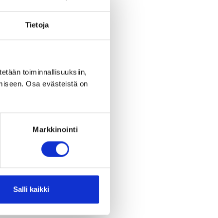
Tietoja
tetään toiminnallisuuksiin,
Register
miseen. Osa evästeistä on
period ended on
Sa 2.3.2024
at
12:00
.
Markkinointi
RED FOR THE REGISTRATION
ce: Taekwondolisenssi 2024
Salli kaikki