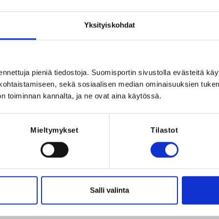
, Suomi
Yksityiskohdat
ennettuja pieniä tiedostoja. Suomisportin sivustolla evästeitä käy
lökohtaistamiseen, sekä sosiaalisen median ominaisuuksien tuke
n toiminnan kannalta, ja ne ovat aina käytössä.
Registration 
Mieltymykset
Tilastot
REQUI
024 at 12:00
Licen
Salli valinta