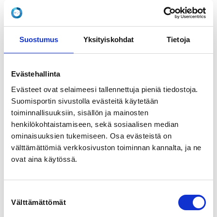
LOCALITY
Helsinki
Suostumus
Yksityiskohdat
Tietoja
SPORTS
Taekwondo
Evästehallinta
Evästeet ovat selaimeesi tallennettuja pieniä tiedostoja.
REGISTRATION PERIOD
Suomisportin sivustolla evästeitä käytetään
Mo 2.2.2026 at 13:00 - Fr 27.2.2026 at 20:00
toiminnallisuuksiin, sisällön ja mainosten
henkilökohtaistamiseen, sekä sosiaalisen median
ominaisuuksien tukemiseen. Osa evästeistä on
PRICE
välttämättömiä verkkosivuston toiminnan kannalta, ja ne
Murskaustuomarin täydennyskoulutus 30,00 €
ovat aina käytössä.
ADDITIONAL INFORMATION
Kristian Holmberg
Suostumuksen
kyukpa.committee@taekwondo.fi
Välttämättömät
valinta
0445059940