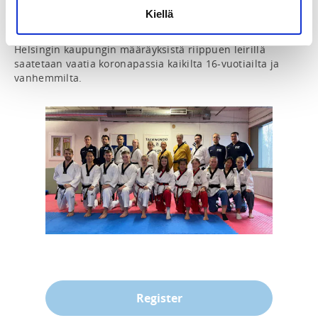
Kiellä
Hinta: 40 €

Helsingin kaupungin määräyksistä riippuen leirillä 
saatetaan vaatia koronapassia kaikilta 16-vuotiailta ja 
vanhemmilta.
Register