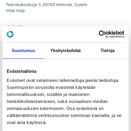
Teerikukonkuja 3, 00700 Helsinki, Suomi
View map
LOCALITY
Helsinki
SPORTS
Suostumus
Yksityiskohdat
Tietoja
Taekwondo
Evästehallinta
REGISTRATION PERIOD
Th 16.12.2021 at 15:00 - Fr 11.2.2022 at 20:00
Evästeet ovat selaimeesi tallennettuja pieniä tiedostoja.
Suomisportin sivustolla evästeitä käytetään
toiminnallisuuksiin, sisällön ja mainosten
PRICE
henkilökohtaistamiseen, sekä sosiaalisen median
Koko leiri 40,00 €
ominaisuuksien tukemiseen. Osa evästeistä on
välttämättömiä verkkosivuston toiminnan kannalta, ja ne
ADDITIONAL INFORMATION
ovat aina käytössä.
Erik Pohjonen
e.k.pohjonen@gmail.com