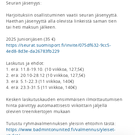
Seuran jäsenyys:

Harjoituksiin osallistuminen vaatii seuran jäsenyyttä. 
Haethan jäsenyyttä alla olevista linkeistä saman tien 
tai heti maksun jälkeen.

2025 Juniorijäsen (35 €) 
https://seurat.suomisport.fi/invite/075df632-9cc5-
4ed8-8d3e-da26783fb229
Laskutus ja ehdot:

1. erä: 11.8-19.10. (10 viikkoa, 127,5€)

2. erä: 20.10-28.12 (10 viikkoa, 127,5€)

3. erä: 5.1-22.3 (11 viikkoa, 140€)

4. erä: 23.3-31.5 (11 viikkoa, 140€)

Kesken laskutuskauden ensimmäisen ilmoittautumisen 
hinta päivittyy automaattisesti viikoittain jäljellä 
olevien treenikertojen mukaan

Tutustu ryhmävalmennuksen yleisiin ehtoihin tästä: 
https://www.badmintonunited.fi/valmennus/yleiset-