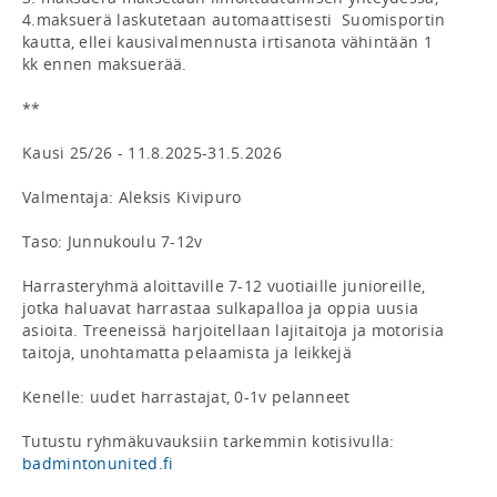
4.maksuerä laskutetaan automaattisesti  Suomisportin 
kautta, ellei kausivalmennusta irtisanota vähintään 1 
kk ennen maksuerää.

**

Kausi 25/26 - 11.8.2025-31.5.2026 

Valmentaja: Aleksis Kivipuro

Taso: Junnukoulu 7-12v

Harrasteryhmä aloittaville 7-12 vuotiaille junioreille, 
jotka haluavat harrastaa sulkapalloa ja oppia uusia 
asioita. Treeneissä harjoitellaan lajitaitoja ja motorisia 
taitoja, unohtamatta pelaamista ja leikkejä

Kenelle: uudet harrastajat, 0-1v pelanneet

Tutustu ryhmäkuvauksiin tarkemmin kotisivulla: 
badmintonunited.fi