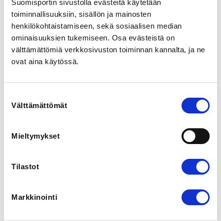
Suomisportin sivustolla evästeitä käytetään
toiminnallisuuksiin, sisällön ja mainosten
LOCALITY
henkilökohtaistamiseen, sekä sosiaalisen median
Helsinki
ominaisuuksien tukemiseen. Osa evästeistä on
välttämättömiä verkkosivuston toiminnan kannalta, ja ne
ovat aina käytössä.
SPORTS
Yksinluistelu
Suostumuksen
REGISTRATION PERIOD
Välttämättömät
valinta
We 24.6.2026 at 09:00 - Mo 31.8.2026 at 23:59
Mieltymykset
PRICE
Seuratuomarit ja harjoittelijat, ilmoittaudun vain tähän
webinaariin 12,00 € -
Tilastot
Erillisen ilmoittautumislinkin kautta voit halutessassi
ilmoittautua sekä tuomaritapaamiseen, että
seuratuomareiden webinaariin. Tuomaritapaamisen
Markkinointi
ilmoittautumislinkin löydät Arvioijien kesäviestistä ja
Skating Finland tapahtumakalenterista.