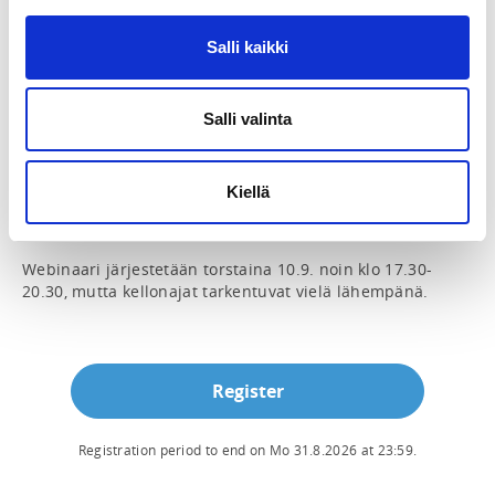
Salli kaikki
ADDITIONAL INFORMATION
Laura Tykkyläinen
laura.tykkylainen@skatingfinland.fi
0503072793
Salli valinta
YL seuratuomareiden oma webinaari, jossa käydään 
Kiellä
läpi alkavan kauden tähtiarvioinnin vaatimukset ja 
arviointikriteerit.

Webinaari järjestetään torstaina 10.9. noin klo 17.30-
20.30, mutta kellonajat tarkentuvat vielä lähempänä.
Register
Registration period to end on
Mo 31.8.2026
at
23:59
.