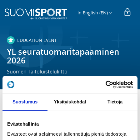
In English (EN)
EDUCATION EVENT
YL seuratuomaritapaaminen
2026
Suomen Taitoluisteluliitto
Suostumus
Yksityiskohdat
Tietoja
TIME
Th 10.9.2026 at 17:30 - 20:30
Evästehallinta
LOCATION
Evästeet ovat selaimeesi tallennettuja pieniä tiedostoja.
Teams etätapaaminen