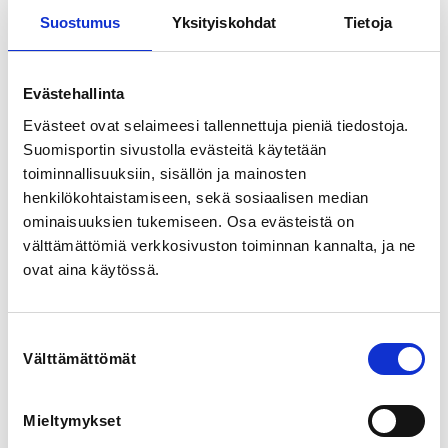
Suostumus
Yksityiskohdat
Tietoja
LOCALITY
Rovaniemi
Evästehallinta
Evästeet ovat selaimeesi tallennettuja pieniä tiedostoja.
SPORTS
Suomisportin sivustolla evästeitä käytetään
Suunnistus - Orientering
toiminnallisuuksiin, sisällön ja mainosten
henkilökohtaistamiseen, sekä sosiaalisen median
REGISTRATION PERIOD
ominaisuuksien tukemiseen. Osa evästeistä on
Sa 3.9.2022 at 09:00 - We 21.9.2022 at 09:00
välttämättömiä verkkosivuston toiminnan kannalta, ja ne
ovat aina käytössä.
PRICES
Suunnistuspuiston suunnistuskoulu 20,00 €
Suunnistuspuiston suunnistuskoulu opiskelijahinta
Suostumuksen
10,00 € -
Välttämättömät
valinta
Opiskelijatodennus tulee esittää ensimmäisellä
opetuskerralla.
Mieltymykset