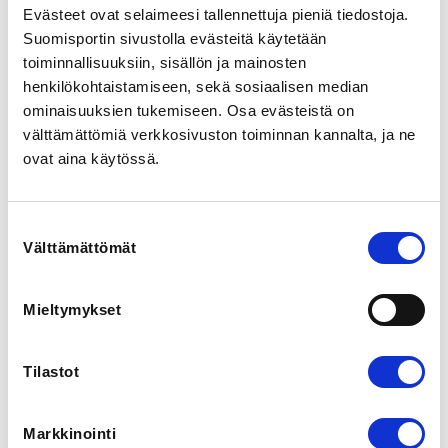
Evästeet ovat selaimeesi tallennettuja pieniä tiedostoja.
31600 Jokioinen, Suomi
View map
Suomisportin sivustolla evästeitä käytetään
toiminnallisuuksiin, sisällön ja mainosten
henkilökohtaistamiseen, sekä sosiaalisen median
LOCALITY
ominaisuuksien tukemiseen. Osa evästeistä on
Jokioinen
välttämättömiä verkkosivuston toiminnan kannalta, ja ne
ovat aina käytössä.
SPORTS
Jalkapallo
Suostumuksen
Välttämättömät
REGISTRATION PERIOD
valinta
Tu 21.4.2026 at 00:00 - Fr 5.6.2026 at 23:00
Mieltymykset
PRICE
Leirimaksu 70,00 € -
Ilmoittautuminen ei vaadi seuran jäsenyyttä
Tilastot
ADDITIONAL INFORMATION
Markkinointi
Minna Palviainen