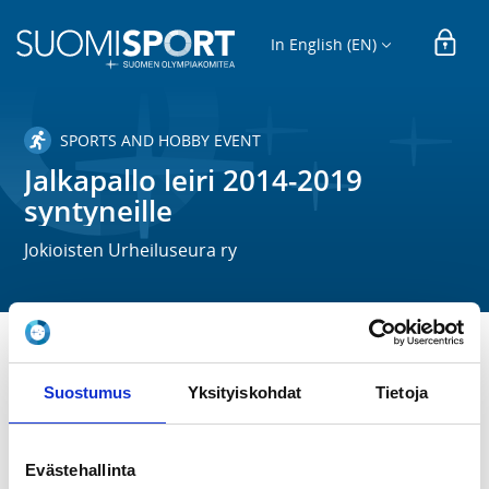
In English (EN)
SPORTS AND HOBBY EVENT
Jalkapallo leiri 2014-2019
syntyneille
Jokioisten Urheiluseura ry
TIME
Suostumus
Yksityiskohdat
Tietoja
Mo 1.6.2026 -
Sa 6.6.2026
LOCATION
Evästehallinta
Jokioisten urheilukenttä