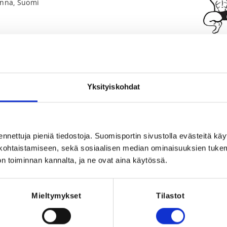
inna, Suomi
Yksityiskohdat
s, Bikini fitness, Body fitness, Classic
 Fit model, Men's physique, Men's
ess fitness, Women's physique, Women's
Registration t
us
Registration p
ennettuja pieniä tiedostoja. Suomisportin sivustolla evästeitä käy
lökohtaistamiseen, sekä sosiaalisen median ominaisuuksien tuke
REQUI
n toiminnan kannalta, ja ne ovat aina käytössä.
026 at 23:59
Licence, on
kilpailulisens
(Naiset), Mas
Juniorikilpai
Mieltymykset
Tilastot
Juniorikilpa