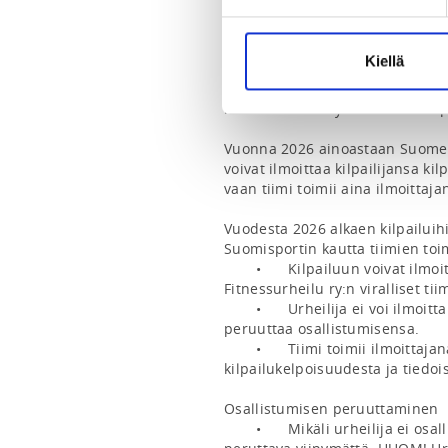
FItnessurheilun Tulokas SM-kilpa
Verkatehtaalla, Hämeenlinnassa.
Kiellä
Tulokas on kilpailija, joka kilp
Fitnessurheilu ry:n alaisissa kil
Vuonna 2026 ainoastaan Suomen Fi
voivat ilmoittaa kilpailijansa kilp
vaan tiimi toimii aina ilmoittaja
Vuodesta 2026 alkaen kilpailuih
Suomisportin kautta tiimien toim
	•	Kilpailuun voivat ilmoittaa urheilijoita ainoastaan Suomen 
Fitnessurheilu ry:n viralliset tiimi
	•	Urheilija ei voi ilmoittautua kilpailuun itse, mutta voi itse 
peruuttaa osallistumisensa.

	•	Tiimi toimii ilmoittajana ja vastaa ilmoitettujen urheilijoiden 
kilpailukelpoisuudesta ja tiedois
Osallistumisen peruuttaminen

	•	Mikäli urheilija ei osallistu kilpailuun, osallistuminen on 