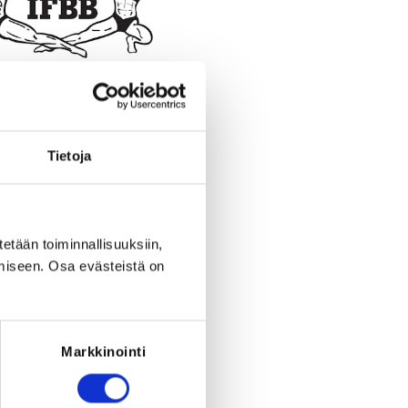
Register
Tietoja
o the event is only permitted to club
ers (bundle registration).
eriod ended on
Tu 30.6.2026
at
23:59
.
tetään toiminnallisuuksiin,
miseen. Osa evästeistä on
RED FOR THE REGISTRATION
e of the following: Yleisen sarjan
si 2026, Masters kilpailulisenssi 2026
ters kilpailulisenssi 2026 (Miehet),
lijan lisenssi 2026 (16–20-vuotiaat),
Markkinointi
ilijan lisenssi 2026 (21–23-vuotiaat)