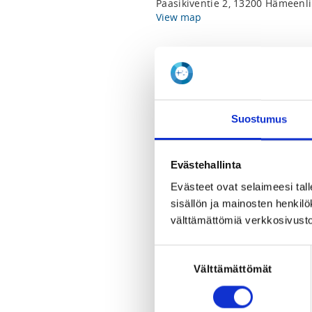
Paasikiventie 2, 13200 Hämeenl
View map
LOCALITY
Hämeenlinna
SPORTS
Suostumus
Acrobatic fitness, Artistic Fitnes
bodybuilding, Classic physique,
wheelchair bodybuilding, Welln
Evästehallinta
wheelchair physique
Evästeet ovat selaimeesi tall
sisällön ja mainosten henki
REGISTRATION PERIOD
välttämättömiä verkkosivusto
Mo 1.6.2026 at 00:01 - Tu 30.6.2
Suostumuksen
ADDITIONAL INFORMATION
Välttämättömät
valinta
Suomen Fitnessurheilu ry
info@suomenfitnessurheilu.fi