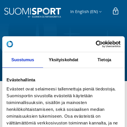
In English (EN)
REGISTRATION
U7 (2020)
Suostumus
Yksityiskohdat
Tietoja
Raision Salibandy ry
Evästehallinta
Evästeet ovat selaimeesi tallennettuja pieniä tiedostoja.
Suomisportin sivustolla evästeitä käytetään
Lisätiedot löytyvät täältä: 
toiminnallisuuksiin, sisällön ja mainosten
https://www.raisionsalibandy.fi/joukkueet/p2020/
henkilökohtaistamiseen, sekä sosiaalisen median
ominaisuuksien tukemiseen. Osa evästeistä on
REGISTRATION PERIOD
välttämättömiä verkkosivuston toiminnan kannalta, ja ne
Th 2.7.2026 at 00:00 - Fr 30.4.2027 at 00:00