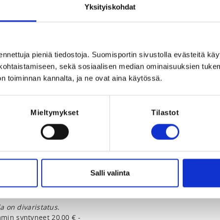
Registration p
Yksityiskohdat
REQUI
Licence, one of
Naiset kevät
kausilisenssi, M
ennettuja pieniä tiedostoja. Suomisportin sivustolla evästeitä käy
Miehet kausil
lökohtaistamiseen, sekä sosiaalisen median ominaisuuksien tuke
kertal
n toiminnan kannalta, ja ne ovat aina käytössä.
Mieltymykset
Tilastot
024 at 10:00
Salli valinta
la on mestisstatus.
a on divaristatus.
min syntyneet 20,00 € -