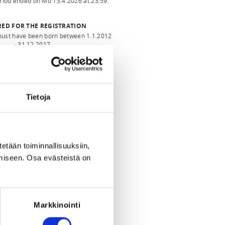
eriod ended on
Mo 13.4.2026
at
23:59
.
RED FOR THE REGISTRATION
must have been born between 1.1.2012
- 31.12.2017
Tietoja
tetään toiminnallisuuksiin,
miseen. Osa evästeistä on
Markkinointi