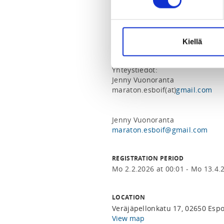
Harjoittelemme säästä riippuma
Suosittelemme käyttämään hyviä
Kiellä
Tervetuloa!

Yhteystiedot:

Jenny Vuonoranta

maraton.esboif(at)
gmail.com
maraton.esboif@gmail.com
REGISTRATION PERIOD
Mo 2.2.2026 at 00:01 - Mo 13.4.
LOCATION
Veräjäpellonkatu 17, 02650 Esp
View map