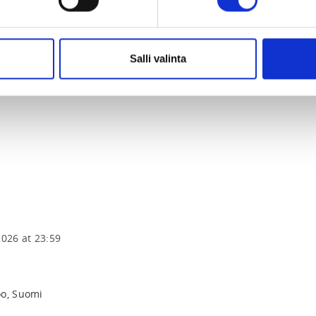
tta ulkona, joten säänmukainen vaatetus. 
 juoksukenkiä.

Salli valinta
2026 at 23:59
oo, Suomi