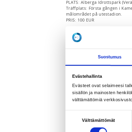
PLATS: Alberga Idrottspark (Verä
Träffplats: Första gången i Kame
målområdet på utestadion.

PRIS: 100 EUR

Vi tränar ute oberoende av väder
att rekommendera.

Välkommen!

Kontakt:

Suostumus
Jenny Vuonoranta

maraton.esboif(at)
gmail.com
Evästehallinta
***********************

JUOKSUKOULU

Evästeet ovat selaimeesi tall
sisällön ja mainosten henki
Tervetuloa Esbo IFn Junior Juok
välttämättömiä verkkosivusto
AIKA: 5 MAANANTAITA: 13.4-11.5.
Suostumuksen
PAIKKA: Leppävaaran urheilupuis
Kokoontuminen: Ensimmäisellä k
Välttämättömät
valinta
seuraavilla kerroilla Stadionin m
HINTA: 100 EUR
