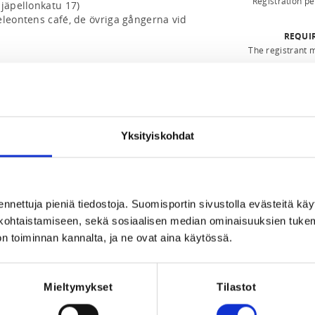
Registration p
jäpellonkatu 17)

leontens café, de övriga gångerna vid 
REQUI
The registrant 
, så kläder enligt väder. Bra löpskor är 
Yksityiskohdat
ennettuja pieniä tiedostoja. Suomisportin sivustolla evästeitä käy
lökohtaistamiseen, sekä sosiaalisen median ominaisuuksien tuke
sukouluun våren 2026

n toiminnan kannalta, ja ne ovat aina käytössä.
2026 klo 17:30-18:30.

to (Veräjäpellonkatu 17)

erralla Kameleontenin kahviossa, 
Mieltymykset
Tilastot
aalialueen lähellä
