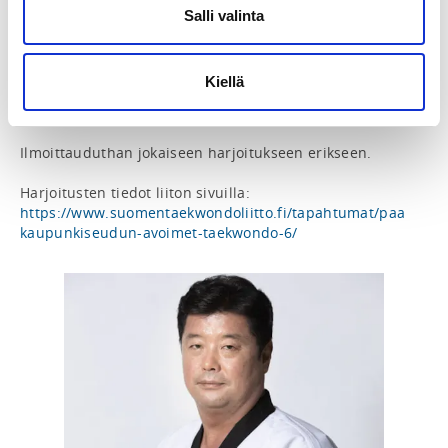
Kulunvalvonnan takia harjoituksiin on ilmoittauduttava 
Salli valinta
etukäteen Suomisportin kautta. Kulkuoikeus koodataan 
osallistujan lähiluettavaan korttiin (esim. HSL-kortti). 
Kulkuoikeutta varten Urhea-hallille luovutetaan 
Kiellä
osallistujista nimi, sukupuoli, syntymäaika, 
puhelinnumero ja sähköpostiosoite.

Ilmoittauduthan jokaiseen harjoitukseen erikseen.

Harjoitusten tiedot liiton sivuilla: 
https://www.suomentaekwondoliitto.fi/tapahtumat/paa
kaupunkiseudun-avoimet-taekwondo-6/