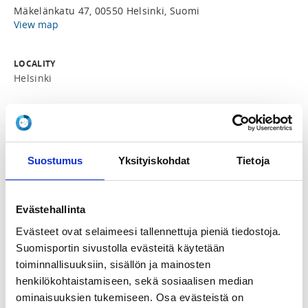
Mäkelänkatu 47, 00550 Helsinki, Suomi
View map
LOCALITY
Helsinki
SPORTS
Taekwondo
Suostumus
Yksityiskohdat
Tietoja
REGISTRATION PERIOD
Mo 1.1.2024 at 00:01 - Mo 29.1.2024 at 12:00
Evästehallinta
INSTRUCTORS
Evästeet ovat selaimeesi tallennettuja pieniä tiedostoja.
Jung Hyun Cho
Suomisportin sivustolla evästeitä käytetään
toiminnallisuuksiin, sisällön ja mainosten
Tule mukaan pääkaupunkiseudun avoimiin 
henkilökohtaistamiseen, sekä sosiaalisen median
taekwondoharjoituksiin!

ominaisuuksien tukemiseen. Osa evästeistä on