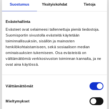
harjoitustiloissa Dream Centerissä.
Suostumus
Yksityiskohdat
Tietoja
Kuntokatu 17, 33520 Tampere, Suomi
View map
Evästehallinta
LOCALITY
Evästeet ovat selaimeesi tallennettuja pieniä tiedostoja.
Tampere
Suomisportin sivustolla evästeitä käytetään
toiminnallisuuksiin, sisällön ja mainosten
SPORTS
henkilökohtaistamiseen, sekä sosiaalisen median
Cheerleading, Cheertanssi
ominaisuuksien tukemiseen. Osa evästeistä on
välttämättömiä verkkosivuston toiminnan kannalta, ja ne
ovat aina käytössä.
REGISTRATION PERIOD
Mo 25.5.2026 at 09:00 - Su 6.9.2026 at 23:59
Suostumuksen
PRICE
Välttämättömät
valinta
Koulutusmaksu 40,00 € -
Ilmoittautuminen Suomen Cheerleadingliiton
koulutuksiin on aina sitova, vaikka peruutus tehtäisiin
Mieltymykset
ennen viimeistä ilmoittautumispäivää.