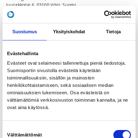
Juurakkotie 6, 03100 Vihti, Suomi
View map
LOCALITY
Suostumus
Yksityiskohdat
Tietoja
Vihti
SPORTS
Evästehallinta
Taekwondo
Evästeet ovat selaimeesi tallennettuja pieniä tiedostoja.
Suomisportin sivustolla evästeitä käytetään
REGISTRATION PERIOD
toiminnallisuuksiin, sisällön ja mainosten
Th 14.4.2022 at 13:30 - We 25.5.2022 at 18:00
henkilökohtaistamiseen, sekä sosiaalisen median
ominaisuuksien tukemiseen. Osa evästeistä on
välttämättömiä verkkosivuston toiminnan kannalta, ja ne
PRICE
Koko leiri 40,00 €
ovat aina käytössä.
ADDITIONAL INFORMATION
Suostumuksen
Erik Pohjonen
Välttämättömät
valinta
e.k.pohjonen@gmail.com