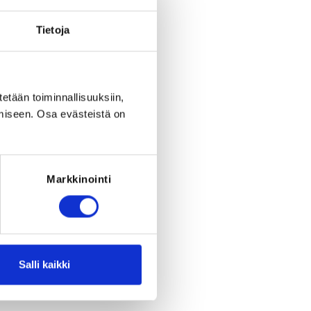
period ended on
Tu 4.8.2026
at
23:59
.
Tietoja
tetään toiminnallisuuksiin,
miseen. Osa evästeistä on
Markkinointi
Salli kaikki