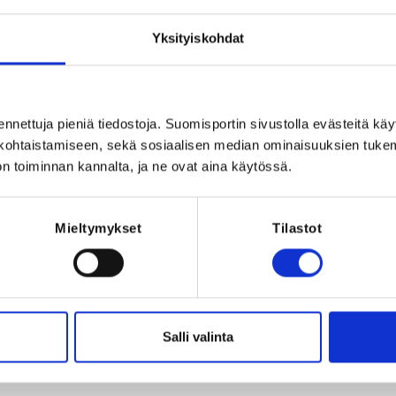
Registration 
, Suomi
Yksityiskohdat
ennettuja pieniä tiedostoja. Suomisportin sivustolla evästeitä käy
lökohtaistamiseen, sekä sosiaalisen median ominaisuuksien tuke
n toiminnan kannalta, ja ne ovat aina käytössä.
Mieltymykset
Tilastot
026 at 23:59
tää vakuutuksen). Mikäli osallistujalla on
Salli valinta
in saat maksusta passin verran (15€)
SISPASSI