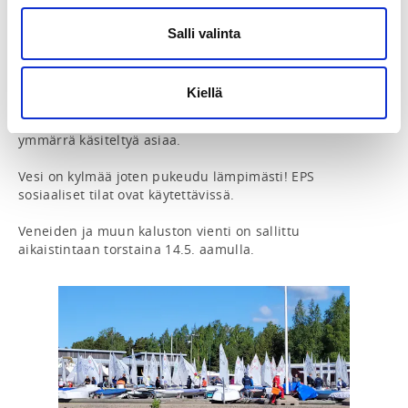
- Startit

- Kisaamista

Salli valinta
Muista ottaa mukaan drybagiin eväät ja tarpeeksi 
juotavaa. Ruokatauko pidetään vesillä sään salliessa. 
Kiellä
Leirit koostuvat teorialuennoista ja vesitreeneistä. 
Muista olla aktiivinen ja kysyä rohkeasti, mikäli et 
ymmärrä käsiteltyä asiaa.

Vesi on kylmää joten pukeudu lämpimästi! EPS 
sosiaaliset tilat ovat käytettävissä.

Veneiden ja muun kaluston vienti on sallittu 
aikaistintaan torstaina 14.5. aamulla. 