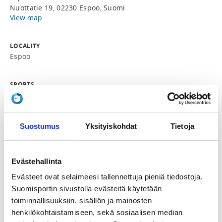
Nuottatie 19, 02230 Espoo, Suomi
View map
LOCALITY
Espoo
SPORTS
Purjehdus, Optimistijollaluokka
REGISTRATION PERIOD
Suostumus
Yksityiskohdat
Tietoja
Su 19.4.2026 at 12:00 - Fr 15.5.2026 at 20:00
Evästehallinta
PRICE
Osallistumismaksu 20,00 € -
Evästeet ovat selaimeesi tallennettuja pieniä tiedostoja.
Suositellaan osallistumaan tapahtumaan oman
Suomisportin sivustolla evästeitä käytetään
valmentajan kanssa. Normaali hinta voimassa 10.5. klo
toiminnallisuuksiin, sisällön ja mainosten
20 asti.
henkilökohtaistamiseen, sekä sosiaalisen median