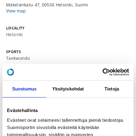
Mäkelänkatu 47, 00550 Helsinki, Suomi
View map
LOCALITY
Helsinki
SPORTS
Taekwondo
REGISTRATION PERIOD
Tu 28.11.2023 at 18:00 - Mo 18.12.2023 at 12:00
Suostumus
Yksityiskohdat
Tietoja
ADDITIONAL INFORMATION
Tatu Iivanainen
Evästehallinta
tatu.iivanainen@taekwondo.fi
0400 519 531
Evästeet ovat selaimeesi tallennettuja pieniä tiedostoja.
Suomisportin sivustolla evästeitä käytetään
toiminnallisuuksiin, sisällön ja mainosten
INSTRUCTORS