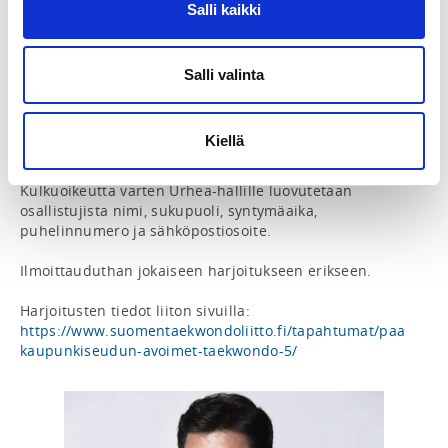
Salli kaikki
osallistumalla säännöllisesti! Myös yksittäisiin 
harjoituksiin saa osallistua.

Varustuksena harjoituksissa on dobok. Opetuskieli on 
Salli valinta
englanti

Kulunvalvonnan takia harjoituksiin on ilmoittauduttava 
Kiellä
etukäteen Suomisportin kautta. Kulkuoikeus koodataan 
osallistujan lähiluettavaan korttiin (esim. HSL-kortti). 
Kulkuoikeutta varten Urhea-hallille luovutetaan 
osallistujista nimi, sukupuoli, syntymäaika, 
puhelinnumero ja sähköpostiosoite.

Ilmoittauduthan jokaiseen harjoitukseen erikseen.

Harjoitusten tiedot liiton sivuilla: 
https://www.suomentaekwondoliitto.fi/tapahtumat/paa
kaupunkiseudun-avoimet-taekwondo-5/