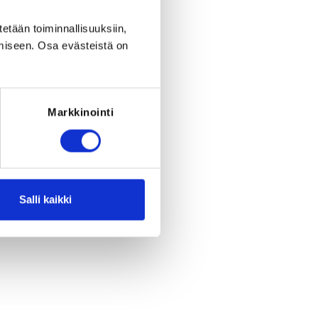
period ended on
Su 3.3.2024
at
00:00
.
tetään toiminnallisuuksiin,
RED FOR THE REGISTRATION
miseen. Osa evästeistä on
 must have been born after 30.6.2011
Markkinointi
Salli kaikki