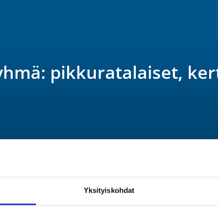
hmä: pikkuratalaiset, ke
valmennukseen osallistuvien ryhmä. 
moittautua ja harjoitus tulee maksaa 
Yksityiskohdat
joituskerran hinta on 15 euroa. 
liskuun alkuun (siihen asti, kun 
). Huomioithan, että tässä ryhmässä 