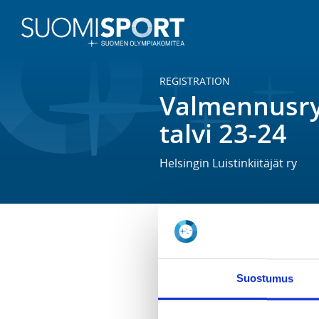
REGISTRATION
Valmennusry
talvi 23-24
Helsingin Luistinkiitäjät ry
Kertamaksulla pikkuratalaisten 
Jokaiseen harjoitukseen tulee il
Suostumus
ennen osallistumista. Yhden har
Talvikausi kestää lokakuusta maa
Oulunkylän jää on käytettävissä