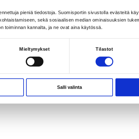
Registration 
eniä. Jos et vielä ole liittynyt seuran 
jäseneksi Suomisportissa, liity ensin jäseneksi tästä linkistä: 
ennettuja pieniä tiedostoja. Suomisportin sivustolla evästeitä käy
vite/d929082c-790a-4f42-b9a2-
REQUI
lökohtaistamiseen, sekä sosiaalisen median ominaisuuksien tuke
The registrant
n toiminnan kannalta, ja ne ovat aina käytössä.
024 at 00:00
Mieltymykset
Tilastot
kaupunkiseudulla.
 Helsinki, Suomi
Salli valinta