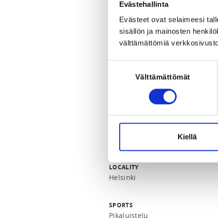
harrastavien tulee olla seuran jäs
Evästehallinta
Evästeet ovat selaimeesi tall
https://seurat.suomisport.fi/in
sisällön ja mainosten henki
5d29f5ff32ae
välttämättömiä verkkosivusto
REGISTRATION PERIOD
Suostumuksen
We 13.9.2023 at 00:00 - Su 3.3.2
Välttämättömät
valinta
LOCATION
Luistelukaudella harjoitellaan Oulunkylässä. Ennen luistelukauden alkua
harjoituksia myös muualla pää
Oulunkylän urheilupuisto, 00640
Kiellä
View map
LOCALITY
Helsinki
SPORTS
Pikaluistelu