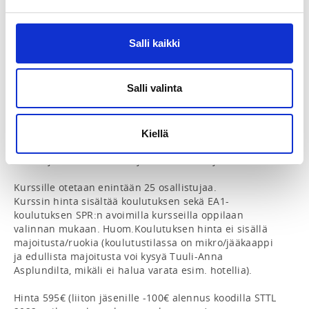
Koulutuksen aihealueet:

Liiton sääntökoulutus

Salli kaikki
Antidopingkoulutus

Yli 15 h tankotanssin suoritustekniikoita

EA1

Salli valinta
Toiminnallinen anatomia ja biomekaniikka 
tankotanssissa 

Lasten ja nuorten kasvun vaikutus 
valmennukseen/ohjaukseen ja rasitusvammojen 
Kiellä
ennaltaehkäisy 

Lasten ja nuorten voima- ja liikkuvuusharjoittelu.

Kurssille otetaan enintään 25 osallistujaa.

Kurssin hinta sisältää koulutuksen sekä EA1-
koulutuksen SPR:n avoimilla kursseilla oppilaan 
valinnan mukaan. Huom.Koulutuksen hinta ei sisällä 
majoitusta/ruokia (koulutustilassa on mikro/jääkaappi 
ja edullista majoitusta voi kysyä Tuuli-Anna 
Asplundilta, mikäli ei halua varata esim. hotellia).

Hinta 595€ (liiton jäsenille -100€ alennus koodilla STTL 