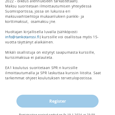
2022 - oikeus alennukseen tarkastetaan).

Maksu suoritetaan ilmoittautumisen yhteydessä 
Suomisportissa, jossa on lukuisia eri 
maksuvaihtoehtoja mukaanlukien pankki- ja 
korttimaksut,  osamaksu jne.

Huoltajan kirjallisella luvalla (sähköposti 
info@tankotanssi.fi
) kurssille voi osallistua myös 15-
vuotta täyttänyt alaikäinen. 

Mikäli osallistuja on estynyt saapumasta kurssille, 
kurssimaksua ei palauteta.

EA1 koulutus suoritetaan SPR:n kurssille 
ilmoittautumalla ja SPR laskuttaa kurssin liitolta. Saat 
tarkemmat ohjeet koulutuksen tervetulopostissa.
Register
Registration period ended on
Fr 19.1.2024
at
23:59
.