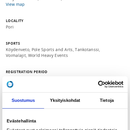
View map
LOCALITY
Pori
SPORTS
Köydenveto, Pole Sports and Arts, Tankotanssi,
Voimalajit, World Heavy Events
REGISTRATION PERIOD
Mo 14.8.2023 at 10:00 - Fr 19.1.2024 at 23:59
PRICE
Suostumus
Yksityiskohdat
Tietoja
Tankotanssi (juniori) ohjaajakoulutus 595,00 € -
Mikäli osallistuja peruu osallistumisen, maksua ei
palauteta
Evästehallinta
ADDITIONAL INFORMATION