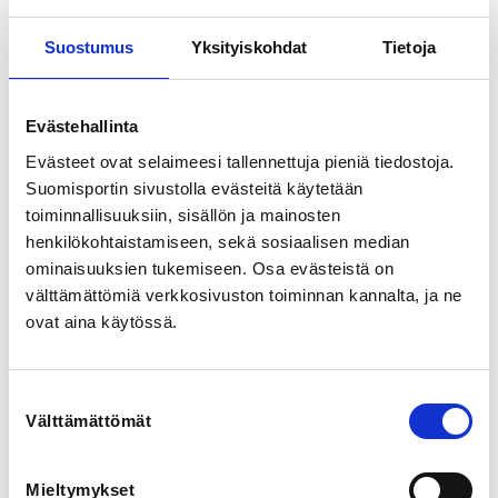
Ristipellontie 14, 00390 Helsinki, Suomi
View map
Suostumus
Yksityiskohdat
Tietoja
LOCALITY
Helsinki
Evästehallinta
Evästeet ovat selaimeesi tallennettuja pieniä tiedostoja.
Suomisportin sivustolla evästeitä käytetään
SPORTS
Taekwondo
toiminnallisuuksiin, sisällön ja mainosten
henkilökohtaistamiseen, sekä sosiaalisen median
ominaisuuksien tukemiseen. Osa evästeistä on
REGISTRATION PERIOD
välttämättömiä verkkosivuston toiminnan kannalta, ja ne
Th 1.1.2026 at 00:01 - Sa 24.1.2026 at 23:59
ovat aina käytössä.
PRICE
Osallistuminen 40,00 € -
Sisältää koulutuksen.
Suostumuksen
Välttämättömät
valinta
ADDITIONAL INFORMATION
Tiiu Tuomi
Mieltymykset
tiiu.tuomi@taekwondo.fi