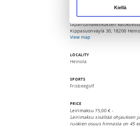
Kiellä
LOCATION
Kokoonnumme Kippiksen, eli Heinola DiscGolfPark Worldin
tapahtumakeskuksen katoksess
Kippasuonväylä 30, 18200 Heino
View map
LOCALITY
Heinola
SPORTS
Frisbeegolf
PRICE
Leirimaksu 75,00 € -
Leirimaksu sisältää ohjauksen 
ruokien osuus hinnasta on 45 e