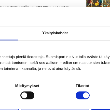
kanaan juomapullo täynnä vettä sekä sään 
golf-välineet ovat suositeltavia mutta ei 
eet tarvittaessa.

port Cafe -ravintolassa maukkaan 
ivittäin 9€, eli 45€/viikko SISÄLTYY 
Yksityiskohdat
an, joten nuorelle voi varata pieniä 
Registration 
ennettuja pieniä tiedostoja. Suomisportin sivustolla evästeitä käy
lökohtaistamiseen, sekä sosiaalisen median ominaisuuksien tuke
essä on mahdollisuus ostaa kiekkoja vain 
REQUI
n toiminnan kannalta, ja ne ovat aina käytössä.
le osallistuja SAA ITSE VALITA ostetut 
The registrant 
annatuskiekkovalikoimasta (Discmania, 
, Latitude64). Tämä etu on voimassa VAIN 
lkikäteen. 
Mieltymykset
Tilastot
025 at 23:59