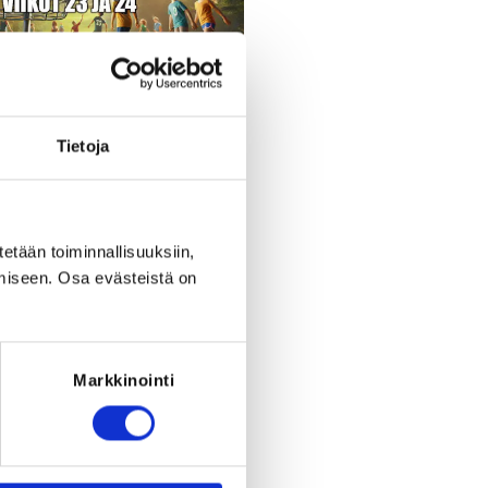
Tietoja
Register
period ended on
Su 8.6.2025
at
23:59
.
tetään toiminnallisuuksiin,
miseen. Osa evästeistä on
RED FOR THE REGISTRATION
must have been born between 1.1.2012
- 17.6.2018
Markkinointi