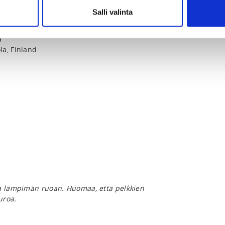
Salli valinta
a
la, Finland
ja lämpimän ruoan. Huomaa, että pelkkien
uroa.