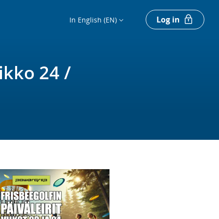
Log in
In English (EN)
iikko 24 /