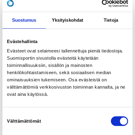
View map
Suostumus
Yksityiskohdat
Tietoja
LOCALITY
Hyvinkää
Evästehallinta
SPORTS
Evästeet ovat selaimeesi tallennettuja pieniä tiedostoja.
Uinti
Suomisportin sivustolla evästeitä käytetään
toiminnallisuuksiin, sisällön ja mainosten
REGISTRATION PERIOD
henkilökohtaistamiseen, sekä sosiaalisen median
Su 31.5.2026 at 00:00 - Mo 13.7.2026 at 00:00
ominaisuuksien tukemiseen. Osa evästeistä on
välttämättömiä verkkosivuston toiminnan kannalta, ja ne
PRICES
ovat aina käytössä.
uintitekniikkakurssi 2 viikko 50,00 € -
13:00 - 14:15
uintitekniikkakurssi 1 viikko 30,00 € -
13:00 - 14:15 -- Kirjoita lisätietoihin kummalle viikolle
Suostumuksen
olet tulossa (ensimmäinen 13.7. alkaen tai toinen 20.7.
Välttämättömät
valinta
alkaen)