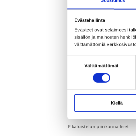
Suostumus
Sahanhoitajantie 5, 90800 Oulu
View map
Evästehallinta
LOCALITY
Evästeet ovat selaimeesi tall
Oulu
sisällön ja mainosten henki
välttämättömiä verkkosivusto
SPORTS
Pikaluistelu
Suostumuksen
Välttämättömät
valinta
REGISTRATION PERIOD
We 28.1.2026 at 12:00 - Tu 3.2.2
ADDITIONAL INFORMATION
Juho-Jaakko Yli-Ilkka
Kiellä
outa.luistelu@gmail.com
Pikaluistelun piirikunnalliset. 
