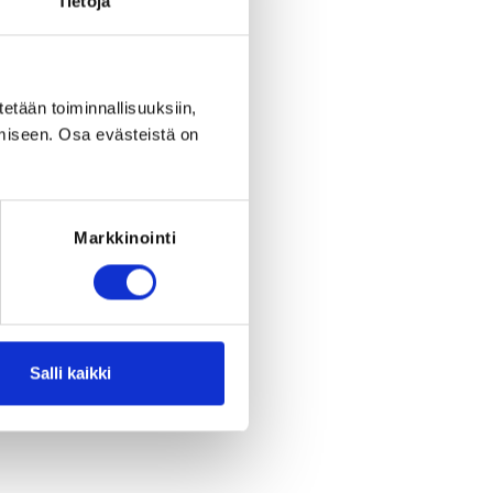
Tietoja
period ended on
Tu 3.2.2026
at
18:00
.
RED FOR THE REGISTRATION
he following: Kilpailulisenssi E, D ja C -
ulisenssi F,G -ikäluokat, Kilpailulisenssi
tetään toiminnallisuuksiin,
t sekä aikuiset/Master, Kilpailulisenssi
miseen. Osa evästeistä on
uistelukoululisenssi alle 15-v, sisältää
 Harrastelisenssi, yli 15 vuotiaat,
rastelisenssi Roller Derby
Markkinointi
Salli kaikki