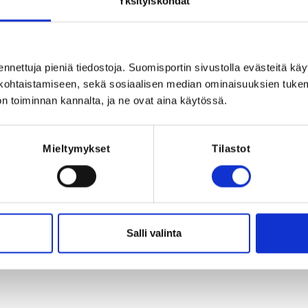
Yksityiskohdat
Registration 
, Suomi
REQUI
Licence, one of t
ikäluokat, Kilpail
ennettuja pieniä tiedostoja. Suomisportin sivustolla evästeitä käy
A- ja B -juniori
lökohtaistamiseen, sekä sosiaalisen median ominaisuuksien tuke
Roller Derby, L
vakuutuksen,
n toiminnan kannalta, ja ne ovat aina käytössä.
Har
Mieltymykset
Tilastot
026 at 18:00
Salli valinta