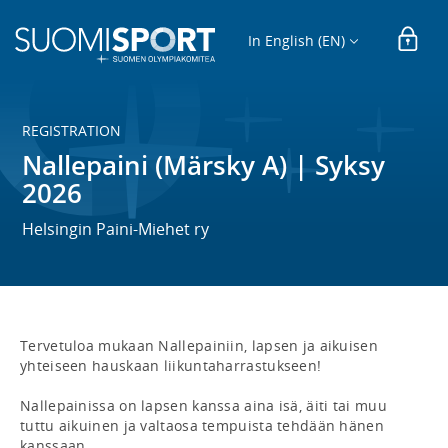
In English (EN)
REGISTRATION
Nallepaini (Märsky A) | Syksy
2026
Helsingin Paini-Miehet ry
Tervetuloa mukaan Nallepainiin, lapsen ja aikuisen 
yhteiseen hauskaan liikuntaharrastukseen!

Nallepainissa on lapsen kanssa aina isä, äiti tai muu 
tuttu aikuinen ja valtaosa tempuista tehdään hänen 
kanssaan.
