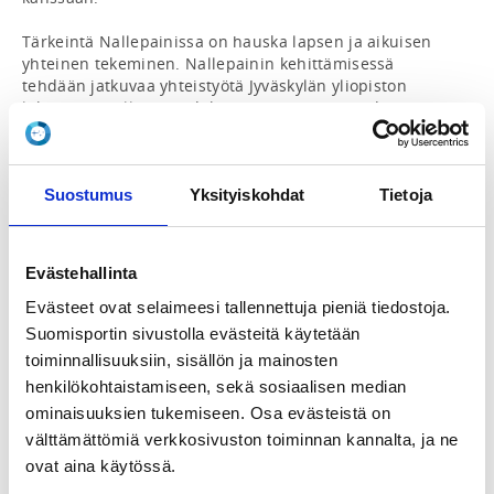
Tärkeintä Nallepainissa on hauska lapsen ja aikuisen 
yhteinen tekeminen. Nallepainin kehittämisessä 
tehdään jatkuvaa yhteistyötä Jyväskylän yliopiston 
liikuntatieteellisen tiedekunnan asiantuntijoiden 
kanssa yhdistäen lapsiperheiden arkitarpeet 
uusimpaan liikuntapedagogiseen näkemykseen.

Suostumus
Yksityiskohdat
Tietoja
Nallepaini kehittää lapsen motoriikkaa monipuolisesti, 
vahvistaa koordinaatiokykyä sekä oman kehon 
hahmottamista. Lisäksi Nallepaini on kiva tapa tuntea 
läheisyyttä ja yhteenkuuluvuutta. Nallepainia 
Evästehallinta
suositellaan noin 2-4-vuotiaille. Yli 4 vuotiaat voivat 
osallistua myös 4-7-vuotiaille tarkoitettuun 
Evästeet ovat selaimeesi tallennettuja pieniä tiedostoja.
Nassikkapainiin, jossa vanhempi voi halutessaan myös 
Suomisportin sivustolla evästeitä käytetään
tehdä mukana.

toiminnallisuuksiin, sisällön ja mainosten
henkilökohtaistamiseen, sekä sosiaalisen median
Nallepainissa on yhteensä seitsemän ryhmää viikossa. 
ominaisuuksien tukemiseen. Osa evästeistä on
Toivomme, että osallistutte pääsääntöisesti oman 
ryhmänne harjoituksiin. Muiden ryhmien 
välttämättömiä verkkosivuston toiminnan kannalta, ja ne
harjoituksissa voi kuitenkin vierailla, jos aikataulut 
ovat aina käytössä.
estävät jonain viikkona osallistumisen omaan ryhmään. 