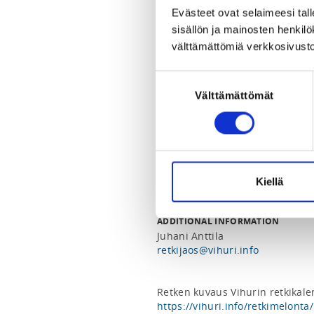
Pyhäjärvi, 33980 Pirkkala, Suomi
Evästeet ovat selaimeesi tall
View map
sisällön ja mainosten henki
välttämättömiä verkkosivusto
LOCALITY
Tampere
Suostumuksen
Välttämättömät
valinta
SPORTS
Retkimelonta
REGISTRATION PERIOD
We 3.6.2026 at 15:00 - Th 2.7.20
Kiellä
ADDITIONAL INFORMATION
Juhani Anttila
retkijaos@vihuri.info
https://vihuri.info/retkimelonta/