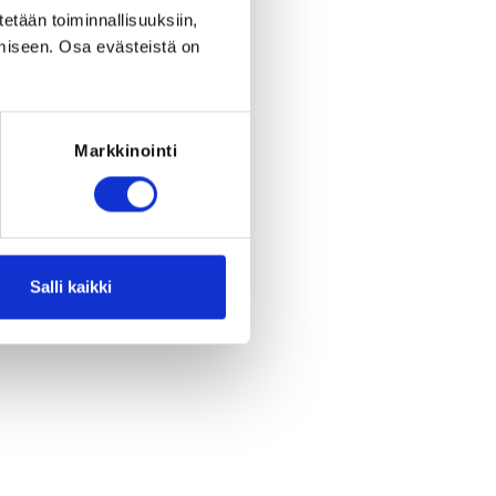
period ended on
Th 2.7.2026
at
22:00
.
tetään toiminnallisuuksiin,
miseen. Osa evästeistä on
RED FOR THE REGISTRATION
ant must be a member of the club
Tampereen Vihuri ry
Markkinointi
Salli kaikki