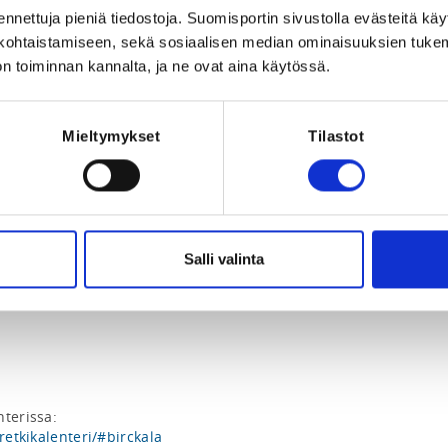
Registration 
ennettuja pieniä tiedostoja. Suomisportin sivustolla evästeitä käy
lökohtaistamiseen, sekä sosiaalisen median ominaisuuksien tuke
REQUI
n toiminnan kannalta, ja ne ovat aina käytössä.
The registr
Mieltymykset
Tilastot
26 at 22:00
Salli valinta
Retken kuvaus Vihurin retkikalenterissa: 
retkikalenteri/#birckala