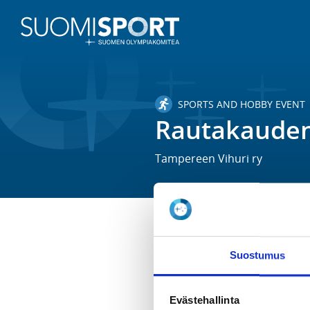
SPORTS AND HOBBY EVENT
Rautakauden
Tampereen Vihuri ry
TIME
Suostumus
Su 5.7.2026 at 09:00 - 20:00
LOCATION
Evästehallinta