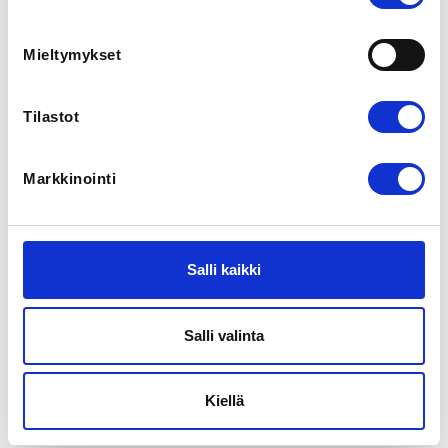
View map
Mieltymykset
SPORTS
Ampumahiihto
Tilastot
REGISTRATION PERIOD
Fr 20.12.2019 at 14:00 - Th 2.1.2020 at 23:59
Markkinointi
NMM- ja yleisen sarjan näyttökilpailut. Kohdistus klo 
11.00 alkaen, startit klo 12 alkaen. Tarkempi sarjojen 
starttiaikataulu päivitetään myöhemmin.
Salli kaikki
Salli valinta
Register
Kiellä
Registration period ended on
Th 2.1.2020
at
23:59
.