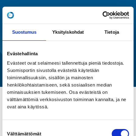
In English (EN)
Suostumus
Yksityiskohdat
Tietoja
Kontiolahden näyttökilpailu
Evästehallinta
5.1.2020, yhteislähtö
Evästeet ovat selaimeesi tallennettuja pieniä tiedostoja.
Suomen Ampumahiihtoliitto ry
Suomisportin sivustolla evästeitä käytetään
toiminnallisuuksiin, sisällön ja mainosten
henkilökohtaistamiseen, sekä sosiaalisen median
ominaisuuksien tukemiseen. Osa evästeistä on
välttämättömiä verkkosivuston toiminnan kannalta, ja ne
TIME
ovat aina käytössä.
Su 5.1.2020
Suostumuksen
LOCATION
Välttämättömät
Napakympintie 24, 81100 Kontiolahti, Suomi
valinta