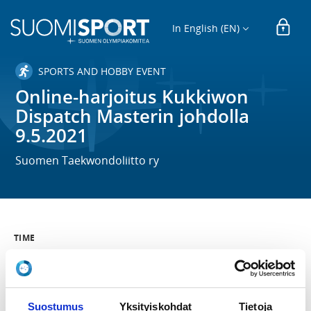
In English (EN)
SPORTS AND HOBBY EVENT
Online-harjoitus Kukkiwon
Dispatch Masterin johdolla
9.5.2021
Suomen Taekwondoliitto ry
TIME
Su 9.5.2021 at 12:00 - 13:00
LOCATION
Zoom
Suostumus
Yksityiskohdat
Tietoja