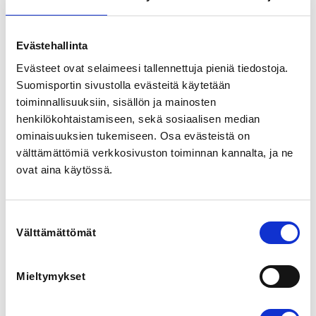
SPORTS
Evästehallinta
Taekwondo
Evästeet ovat selaimeesi tallennettuja pieniä tiedostoja.
Suomisportin sivustolla evästeitä käytetään
REGISTRATION PERIOD
toiminnallisuuksiin, sisällön ja mainosten
Fr 30.4.2021 at 09:30 - Su 9.5.2021 at 11:45
henkilökohtaistamiseen, sekä sosiaalisen median
ominaisuuksien tukemiseen. Osa evästeistä on
ADDITIONAL INFORMATION
välttämättömiä verkkosivuston toiminnan kannalta, ja ne
Tatu Iivanainen
ovat aina käytössä.
tatu.iivanainen@taekwondo.fi
Kukkiwon Dispatch Master Jung Hyun Cho 8. dan pitää 
Suostumuksen
suomalaisille taekwondoharrastajille ilmaisen online-
Välttämättömät
valinta
harjoituksen sunnuntaina 9.5. klo 12.00-13.00.

Harjoitus on tarkoitettu kaikille harrastajille keltaisesta 
Mieltymykset
mustaan vyöhön. Osallistuaksesi tarvitse tietokoneen, 
älypuhelimin tai tabletin internet-yhteydellä sekä noin 