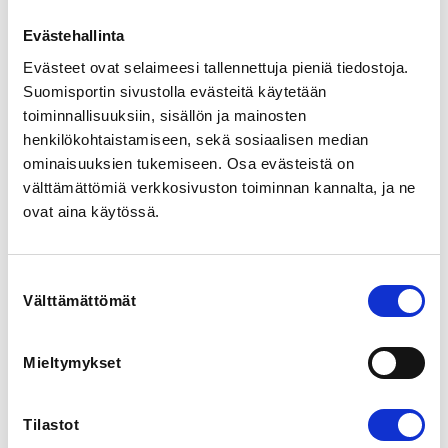
Evästehallinta
LOCALITY
Evästeet ovat selaimeesi tallennettuja pieniä tiedostoja.
Vantaa
Suomisportin sivustolla evästeitä käytetään
toiminnallisuuksiin, sisällön ja mainosten
SPORTS
henkilökohtaistamiseen, sekä sosiaalisen median
Pesäpallo
ominaisuuksien tukemiseen. Osa evästeistä on
välttämättömiä verkkosivuston toiminnan kannalta, ja ne
REGISTRATION PERIOD
ovat aina käytössä.
Tu 19.9.2023 at 07:51 - Su 30.8.2026 at 00:00
Suostumuksen
ADDITIONAL INFORMATION
Välttämättömät
valinta
Perttu Hautala
perttu.hautala@pesis.fi
0405624846
Mieltymykset
Reilusti paras on verkkokoulutus, joka auttaa niin 
Tilastot
urheilijoita kuin muita urheilutoimijoita tunnistamaan 
kilpailumanipulaation ilmiönä sekä antaa työkaluja sen 