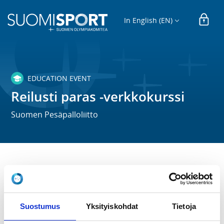
In English (EN)
EDUCATION EVENT
Reilusti paras -verkkokurssi
Suomen Pesäpalloliitto
TIME
Tu 19.9.2023 at 00:00 -
Su 30.8.2026 at 00:00
Suostumus
Yksityiskohdat
Tietoja
LOCATION
Verkossa