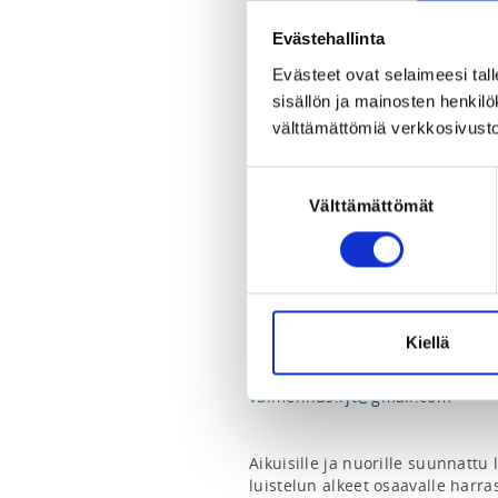
Hj. Elomaan katu 4, 11130 Riihi
View map
Evästehallinta
Evästeet ovat selaimeesi tall
LOCALITY
sisällön ja mainosten henki
Riihimäki
välttämättömiä verkkosivusto
SPORTS
Suostumuksen
Muodostelmaluistelu
Välttämättömät
valinta
REGISTRATION PERIOD
Tu 7.4.2026 at 12:00 - Su 3.5.20
Kiellä
ADDITIONAL INFORMATION
Annika Paavola
valmennus.rjt@gmail.com
Aikuisille ja nuorille suunnattu l
luistelun alkeet osaavalle harrast