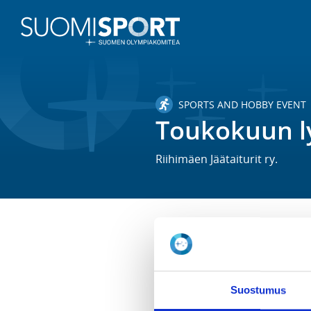
SPORTS AND HOBBY EVENT
Toukokuun l
Riihimäen Jäätaiturit ry.
TIME
Tu 5.5.2026 -
Tu 26.5.2026
Suostumus
LOCATION