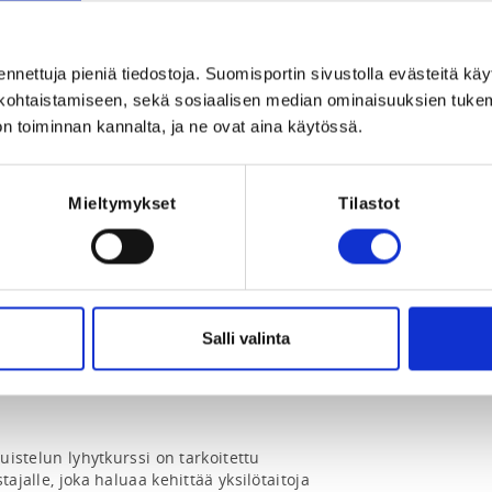
mäki, Suomi
ennettuja pieniä tiedostoja. Suomisportin sivustolla evästeitä käy
lökohtaistamiseen, sekä sosiaalisen median ominaisuuksien tuke
n toiminnan kannalta, ja ne ovat aina käytössä.
Mieltymykset
Tilastot
Registration 
26 at 23:59
Salli valinta
uistelun lyhytkurssi on tarkoitettu 
ajalle, joka haluaa kehittää yksilötaitoja 