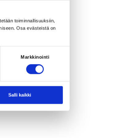
tetään toiminnallisuuksiin,
miseen. Osa evästeistä on
Register
Markkinointi
period ended on
Su 3.5.2026
at
23:59
.
Salli kaikki