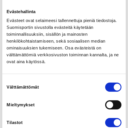
Harjoitusmaksu on 190€

Evästehallinta
Osallistujalla tulee olla lisenssi, joka on ostettava 
Evästeet ovat selaimeesi tallennettuja pieniä tiedostoja.
erikseen: 
Suomisportin sivustolla evästeitä käytetään
https://www.yleisurheilu.fi/seurat/yleisurheilulisenssit/
.

toiminnallisuuksiin, sisällön ja mainosten
henkilökohtaistamiseen, sekä sosiaalisen median
Yleisurheilukoulussa harjoitellaan monipuolisesti 
ominaisuuksien tukemiseen. Osa evästeistä on
yleisurheilun eri lajeja.

välttämättömiä verkkosivuston toiminnan kannalta, ja ne
ovat aina käytössä.
Tervetuloa mukaan monipuolisen harrastuksen pariin! 
#nestléyleisurheilukoulu
Suostumuksen
REGISTRATION PERIOD
Välttämättömät
valinta
Su 1.3.2026 at 00:00 - Tu 30.6.2026 at 00:00
Mieltymykset
LOCATION
Räikän urheilukenttä
Räikäntie, 33470 Ylöjärvi, Finland
Tilastot
View map