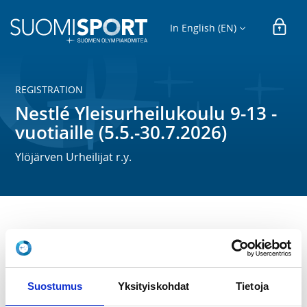
In English (EN)
REGISTRATION
Nestlé Yleisurheilukoulu 9-13 -
vuotiaille (5.5.-30.7.2026)
Ylöjärven Urheilijat r.y.
Nestlé Yleisurheilukoulu konseptin mukainen 
yleisurheilukoulu 9-13 vuotiaille Räikän urheilukentällä 
5.5.-30.7.2026.

Harjoitukset järjestetään tiistaisin klo 17-18 ja 
Suostumus
Yksityiskohdat
Tietoja
torstaisin klo 17-18. 

Viikolla 29 ei ole harjoituksia.
