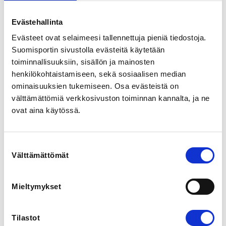
Kaapelitehdas, Tallberginkatu 1, 00180 Helsinki, フィン
ランド
Evästehallinta
View map
Evästeet ovat selaimeesi tallennettuja pieniä tiedostoja.
Suomisportin sivustolla evästeitä käytetään
LOCALITY
toiminnallisuuksiin, sisällön ja mainosten
Helsinki
henkilökohtaistamiseen, sekä sosiaalisen median
ominaisuuksien tukemiseen. Osa evästeistä on
SPORTS
välttämättömiä verkkosivuston toiminnan kannalta, ja ne
Aikido
ovat aina käytössä.
REGISTRATION PERIOD
Suostumuksen
Mo 25.8.2025 at 16:50 - Sa 4.10.2025 at 13:00
Välttämättömät
valinta
ADDITIONAL INFORMATION
Iiris Nikula
Mieltymykset
awase@awase.fi
Tilastot
INSTRUCTORS