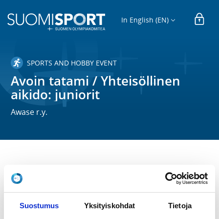
In English (EN)
SPORTS AND HOBBY EVENT
Avoin tatami / Yhteisöllinen
aikido: juniorit
Awase r.y.
TIME
Sa 4.10.2025 at 11:00 - 13:30
Suostumus
Yksityiskohdat
Tietoja
LOCATION
C-rappu, 4. krs