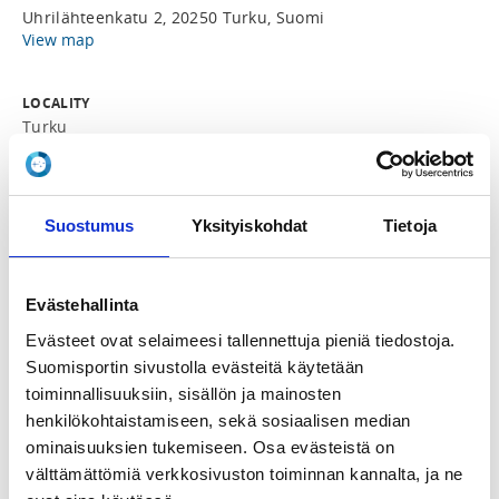
Uhrilähteenkatu 2, 20250 Turku, Suomi
View map
LOCALITY
Turku
SPORTS
Taekwondo
Suostumus
Yksityiskohdat
Tietoja
REGISTRATION PERIOD
Th 2.10.2025 at 13:25 - Fr 7.11.2025 at 20:00
Evästehallinta
Evästeet ovat selaimeesi tallennettuja pieniä tiedostoja.
PRICE
Suomisportin sivustolla evästeitä käytetään
Koko leiri 50,00 €
toiminnallisuuksiin, sisällön ja mainosten
henkilökohtaistamiseen, sekä sosiaalisen median
ominaisuuksien tukemiseen. Osa evästeistä on
ADDITIONAL INFORMATION
välttämättömiä verkkosivuston toiminnan kannalta, ja ne
Essi Labart
essi.labart@gmail.com