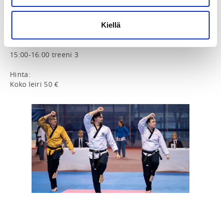
Lauantai 8.11.:

10:00-12:00 treeni 1

12:00-13:30 lounastauko (omakustanteinen)

Kiellä
13:30-14:45 treeni 2

14:45-15:00 tauko

15:00-16:00 treeni 3

Hinta:
