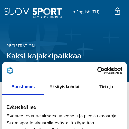
In English (EN)
REGISTRATION
Kaksi kajakkipaikkaa
Melamajavat r.y.
Suostumus
Yksityiskohdat
Tietoja
Liity ryhmään, jos sinulle on myönnetty kaksi 
kajakkipaikkaa Melamajavien Hevosluodon vajalla, etkä 
Evästehallinta
maksa kaluston käyttömaksua.
Evästeet ovat selaimeesi tallennettuja pieniä tiedostoja.
Suomisportin sivustolla evästeitä käytetään
REGISTRATION PERIOD