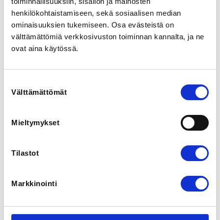
toiminnallisuuksiin, sisällön ja mainosten
Sa 10.1.2026 at 00:00 - Th 31.12.2026 at 00:00
henkilökohtaistamiseen, sekä sosiaalisen median
ominaisuuksien tukemiseen. Osa evästeistä on
LOCATION
välttämättömiä verkkosivuston toiminnan kannalta, ja ne
Pori
ovat aina käytössä.
LOCALITY
Suostumuksen
Pori
Välttämättömät
valinta
SPORTS
Maratonmelonta, Melonta, Ratamelonta, Retkimelonta
Mieltymykset
ADDITIONAL INFORMATION
Tilastot
Maiju Harju
maiju@melamajavat.fi
Markkinointi