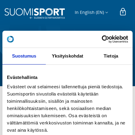
In English (EN)
REGISTRATION
Roskakävely Haunisten allas
Suostumus
Yksityiskohdat
Tietoja
Raision Pyryt ry
Evästehallinta
Evästeet ovat selaimeesi tallennettuja pieniä tiedostoja.
Suomisportin sivustolla evästeitä käytetään
toiminnallisuuksiin, sisällön ja mainosten
Tervetuloa viettämään helatorstaita hyvällä asialla. 
henkilökohtaistamiseen, sekä sosiaalisen median
Kerätään roskia, nautitaan liikunnasta ja luonnosta, 
ominaisuuksien tukemiseen. Osa evästeistä on
hyvästä seurasta ja eväistä. Lopussa pieni yhteinen 
jumppahetki.

välttämättömiä verkkosivuston toiminnan kannalta, ja ne
ovat aina käytössä.
Ilmoittautuneille Pyryjen puolesta tarjotaan pientä 