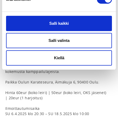
kokemusta kamppailulajeista. Harjoitustauoilla on 
mahdollisuus syödä omia eväitä: oleskelutilastamme 
löytyvät mikroaaltouuni, kahvinkeitin, vedenkeitin ja 
jääkaappi.

Salli kaikki
Ajankohta

LA 17.5. – SU 18.5.2025

Salli valinta
Harjoitusajat                                                                                                                                                      
Lauantai 17.5. kello 11:00 – 12:30 ja 13:30 – 15:00                                                                          
Sunnuntai 18.5. kello 10:00 – 11:30 ja 12:30 – 14:00

Kiellä
Leiri sopii kaikille yli 15-vuotiaille, joilla on aiempaa 
kokemusta kamppailulajeista.

Paikka Oulun Karateseura, Äimäkuja 6, 90400 Oulu.

Hinta 60eur (koko leiri) | 50eur (koko leiri, OKS jäsenet) 
| 20eur (1 harjoitus)

Ilmoittautumisaika

SU 6.4.2025 klo 20:30 – SU 18.5.2025 klo 10:00
