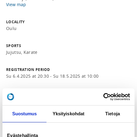
View map
LOCALITY
Oulu
SPORTS
Jujutsu, Karate
REGISTRATION PERIOD
Su 6.4.2025 at 20:30 - Su 18.5.2025 at 10:00
PRICES
Osallistumismaksu 60,00 €
Osallistumismaksu OKS:n jäsenille 50,00 €
Osallistumismaksu yhteen harjoitukseen 20,00 €
Suostumus
Yksityiskohdat
Tietoja
ADDITIONAL INFORMATION
Evästehallinta
Jii Roikonen