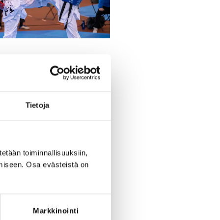
Register
Tietoja
period ended on
Fr 10.3.2023
at
18:00
.
RED FOR THE REGISTRATION
ce: Taekwondolisenssi 2023
tetään toiminnallisuuksiin,
miseen. Osa evästeistä on
Markkinointi