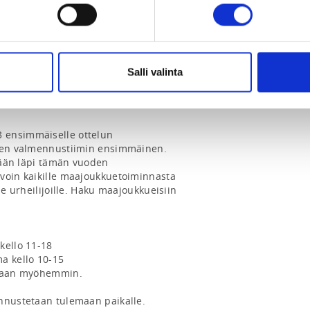
Salli valinta
ensimmäiselle ottelun 
uden valmennustiimin ensimmäinen. 
ydään läpi tämän vuoden 
voin kaikille maajoukkuetoiminnasta 
le urheilijoille. Haku maajoukkueisiin 
ello 11-18

a kello 10-15

staan myöhemmin.

nnustetaan tulemaan paikalle. 