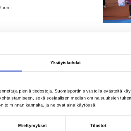
 Suomi
23 at 18:00
Yksityiskohdat
Registration 
REQUI
Licen
ennettuja pieniä tiedostoja. Suomisportin sivustolla evästeitä käy
lökohtaistamiseen, sekä sosiaalisen median ominaisuuksien tuke
n toiminnan kannalta, ja ne ovat aina käytössä.
Mieltymykset
Tilastot