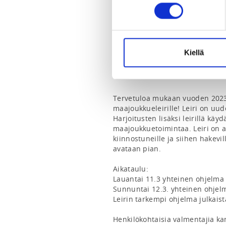
COACHS
Simo Siltanen
SAMPO PAJULAMPI
Kiellä
Jung Hyun Cho
Stelios Kirtselis
Tervetuloa mukaan vuoden 2023 
maajoukkueleirille! Leiri on u
Harjoitusten lisäksi leirillä kä
maajoukkuetoimintaa. Leiri on a
kiinnostuneille ja siihen hakevil
avataan pian.

Aikataulu:

Lauantai 11.3 yhteinen ohjelma k
Sunnuntai 12.3. yhteinen ohjelm
Leirin tarkempi ohjelma julkai
Henkilökohtaisia valmentajia ka