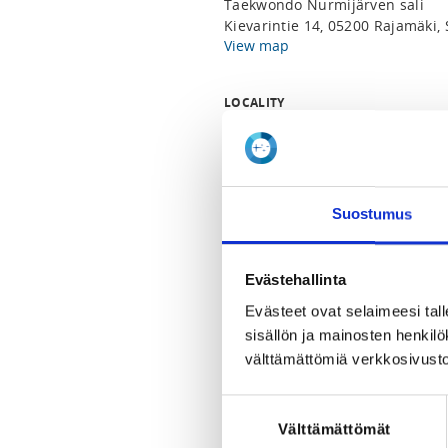
Taekwondo Nurmijärven sali
Kievarintie 14, 05200 Rajamäki,
View map
LOCALITY
Nurmijärvi
REGISTRATION PERIOD
Fr 3.2.2023 at 16:20 - Fr 10.3.20
Suostumus
PRICES
Koko leiri 55,00 €
Evästehallinta
Pelkkä lauantai 40,00 €
Evästeet ovat selaimeesi tall
Pelkkä sunnuntai 40,00 €
sisällön ja mainosten henki
välttämättömiä verkkosivusto
ADDITIONAL INFORMATION
Simo Siltanen
Suostumuksen
simo@wondo.fi
Välttämättömät
valinta
0400605951